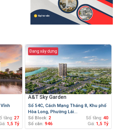
Đang xây dựng
A&T Sky Garden
Số 54C, Cách Mạng Tháng 8, Khu phố
Hòa Long, Phường Lái...
ố tầng:
27
Số Block:
2
Số tầng:
40
Giá:
1,5 Tỷ
Số căn:
946
Giá:
1,5 Tỷ