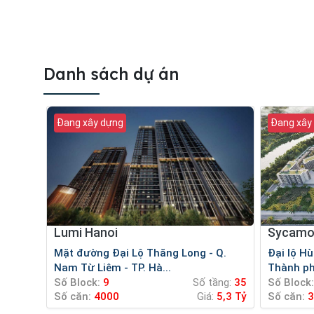
Danh sách dự án
Đang xây dựng
Đang xây
Lumi Hanoi
Sycamo
Mặt đường Đại Lộ Thăng Long - Q.
Đại lộ Hùng Vương, Phường Phú Mỹ,
Nam Từ Liêm - TP. Hà...
Thành ph
Số Block:
9
Số tầng:
35
Số Block:
Số căn:
4000
Giá:
5,3 Tỷ
Số căn:
3