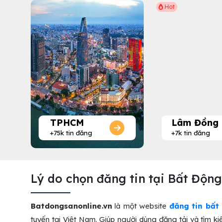
Hot
TPHCM
Lâm Đồng
+75k tin đăng
+7k tin đăng
Lý do chọn đăng tin tại Bất Độn
Batdongsanonline.vn
là một website
đăng tin bất
tuyến tại Việt Nam. Giúp người dùng đăng tải và tìm ki