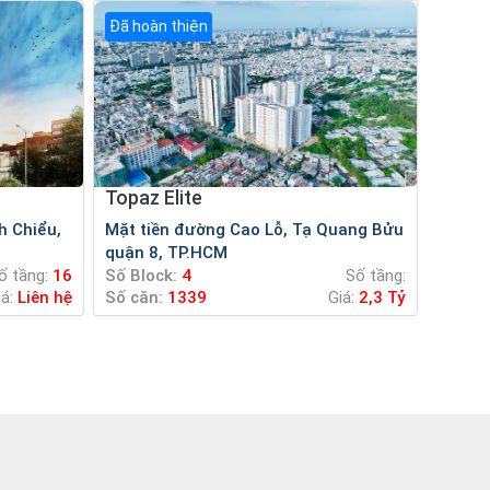
Đã hoàn thiện
Topaz Elite
Mặt tiền đường Cao Lỗ, Tạ Quang Bửu
quận 8, TP.HCM
ố tầng:
16
Số Block:
4
Số tầng:
iá:
Liên hệ
Số căn:
1339
Giá:
2,3 Tỷ