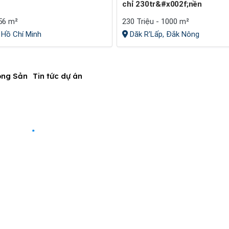
chỉ 230tr&#x002f;nền
 56 m²
230 Triệu - 1000 m²
 Hồ Chí Minh
Dăk R'Lấp, Đắk Nông
ộng Sản
Tin tức dự án