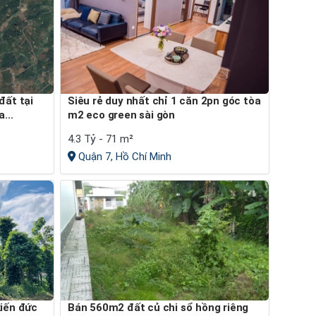
Siêu rẻ duy nhất chỉ 1 căn 2pn góc tòa
...
m2 eco green sài gòn
4.3 Tỷ - 71 m²
Quận 7, Hồ Chí Minh
Bán 560m2 đất củ chi sổ hồng riêng