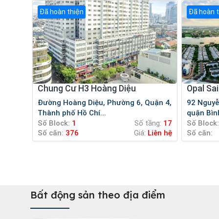
Đã hoàn thiện
Đã hoàn 
Chung Cư H3 Hoàng Diệu
Opal Sa
Đường Hoàng Diệu, Phường 6, Quận 4,
92 Nguyễn Hữu Cảnh, Phường 22,
Thành phố Hồ Chí...
quận Bìn
Số Block:
1
Số tầng:
17
Số Block:
Số căn:
376
Giá:
Liên hệ
Số căn:
Bất động sản theo địa điểm