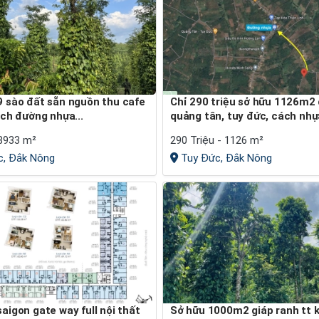
Chỉ 290 triệu sở hữu 1126m2 đất tại
ách đường nhựa...
quảng tân, tuy đức, cách nhựa
 8933 m²
290 Triệu - 1126 m²
, Đắk Nông
Tuy Đức, Đắk Nông
Sở hữu 1000m2 giáp ranh tt kiến đức