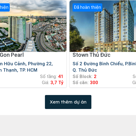
thiện
Đã hoàn thiện
iGon Pearl
Stown Thủ Đức
Số 2 Đường Bình Chiểu, P.Bình Chiểu,
h Thạnh, TP. HCM
Q. Thủ Đức
Số tầng:
41
Số Block:
2
S
Giá:
3,7 Tỷ
Số căn:
300
G
Xem thêm dự án