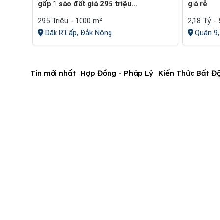
gấp 1 sào đất giá 295 triệu...
giá rẻ
295 Triệu - 1000 m²
2,18 Tỷ -
Dăk R'Lấp, Đắk Nông
Quận 9,
Tin mới nhất
Hợp Đồng - Pháp Lý
Kiến Thức Bất Đ