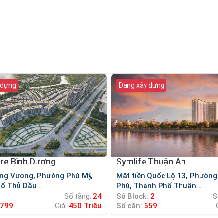
 dựng
Đang xây dựng
re Bình Dương
Symlife Thuận An
Mặt tiền Quốc Lộ 13, Phường Vĩnh
ố Thủ Dầu...
Phú, Thành Phố Thuận...
Số tầng:
24
Số Block:
2
S
799
Giá:
450 Triệu
Số căn:
659