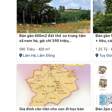
Bán gần 400m2 đất thổ cư trung tâm
Bán gần 9 sào đất sẵn nguồn thu cafe
xã nam hà, giá chỉ 590 triệu,...
+ tiêu, c
590 Triệu - 420 m²
1.25 Tỷ -
Lâm Hà, Lâm Đồng
Tuy Đức
Gia đình cần tiền cho con đi học bán
Bán 2pn saigon gate way full nội thất