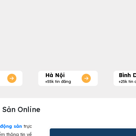
Hà Nội
Bình 
+55k tin đăng
+25k tin
g Sản Online
 động sản
trực
ếm thông tin về