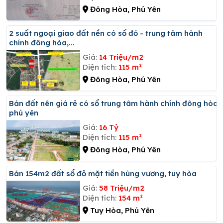
Đông Hòa, Phú Yên
2 suất ngoại giao đất nền có sổ đỏ - trung tâm hành
chính đông hòa,...
Giá:
14 Triệu/m2
Diện tích:
115 m²
Đông Hòa, Phú Yên
Bán đất nên giá rẻ có sổ trung tâm hành chính đông hòa
phú yên
Giá:
16 Tỷ
Diện tích:
115 m²
Đông Hòa, Phú Yên
Bán 154m2 đất sổ đỏ mặt tiền hùng vương, tuy hòa
Giá:
58 Triệu/m2
Diện tích:
154 m²
Tuy Hòa, Phú Yên