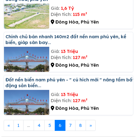
Giá:
1,6 Tỷ
Diện tích:
115 m²
Đông Hòa, Phú Yên
Chính chủ bán nhanh 140m2 đất nền nam phú yên, kề
biển, giáp sân bay...
Giá:
13 Triệu
Diện tích:
127 m²
Đông Hòa, Phú Yên
đất nền biển nam phú yên - " cú hích mới " nâng tầm bất
động sản biển...
Giá:
13 Triệu
Diện tích:
127 m²
Đông Hòa, Phú Yên
«
1
...
4
5
6
7
8
»