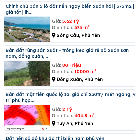
Chính chủ bán 5 lô đất nền ngay biển xuân hải | 375m2 |
giá tốt | lh...
Giá:
5.62 Tỷ
Diện tích:
375 m²
Sông Cầu, Phú Yên
Bán đất rừng sản xuất - trồng keo giá rẻ xã xuân sơn
nam, đồng xuân,...
Giá:
80 Triệu
Diện tích:
10000 m²
Đồng Xuân, Phú Yên
Bán đất mặt tiền quốc lộ 1a, giá chỉ 230tr/ mét ngang, vị
trí phù hợp...
Giá:
2 Tỷ
Diện tích:
404.8 m²
Tuy An, Phú Yên
đất nền sổ đỏ khu đô thị biển nam phú yên.