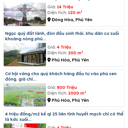
Giá:
14 Triệu
Diện tích:
120 m²
Đông Hòa, Phú Yên
Ngọc quý đất lành, đón đầu sinh thái. khu dân cư suối
khoáng nóng phú...
Giá:
4 Triệu
Diện tích:
200 m²
Phú Hòa, Phú Yên
Cơ hội vàng cho quý khách hàng đầu tư vào phú sen
đông. giá chỉ...
Giá:
800 Triệu
Diện tích:
2000 m²
Phú Hòa, Phú Yên
4 triệu đồng/m2 kề ql 25 liên tỉnh huyết mạch chỉ có thể
là kdc suối...
Giá:
4 Triệu