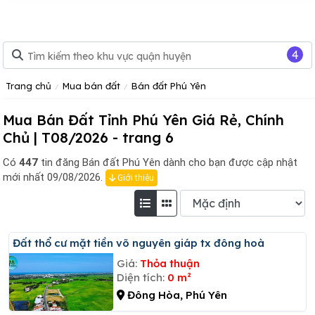
4
Trang chủ
Mua bán đất
Bán đất Phú Yên
Mua Bán Đất Tỉnh Phú Yên Giá Rẻ, Chính
Chủ | T08/2026 - trang 6
Có
447
tin đăng
Bán đất Phú Yên dành cho bạn được cập nhật
mới nhất 09/08/2026.
Giới thiệu
đất thổ cư mặt tiền võ nguyên giáp tx đông hoà
Giá:
Thỏa thuận
Diện tích:
0 m²
Đông Hòa, Phú Yên