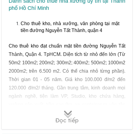
Danh sách cho thuê nhà xưởng uy tín tại Thành
phố Hồ Chí Minh
Cho thuê kho, nhà xưởng, văn phòng tại mặt
tiền đường Nguyễn Tất Thành, quận 4
Cho thuê kho đạt chuẩn mặt tiền đường Nguyễn Tất
Thành, Quận 4. TpHCM. Diện tích từ nhỏ đến lớn (Từ
50m2 100m2; 200m2; 300m2; 400m2; 500m2; 1000m2
2000m2; trên 6.500 m2. Có thể chia nhỏ từng phần).
Thời gian 01 - 05 năm. Giá kho 100.000 đ/m2 đến
120.000 đ/m2/ tháng. Gần trung tâm, kinh doanh mọi
ngành nghề, tiện làm VP, Studio, kho chứa hàng,
xưởng sản xuất, trần cao 9m, xe container ra vào tận
nơi. Kho sạch đẹp, đúng chuẩn, cửa kho riêng biệt, có
Đọc tiếp
bảo vệ vòng ngoài kho 24/24.