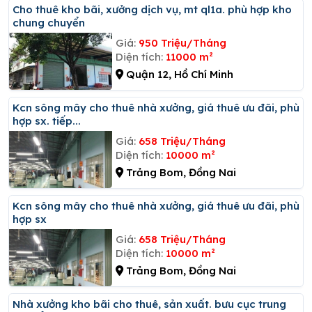
Cho thuê kho bãi, xưởng dịch vụ, mt ql1a. phù hợp kho
chung chuyển
Giá:
950 Triệu/Tháng
Diện tích:
11000 m²
Quận 12, Hồ Chí Minh
Kcn sông mây cho thuê nhà xưởng, giá thuê ưu đãi, phù
hợp sx. tiếp...
Giá:
658 Triệu/Tháng
Diện tích:
10000 m²
Trảng Bom, Đồng Nai
Kcn sông mây cho thuê nhà xưởng, giá thuê ưu đãi, phù
hợp sx
Giá:
658 Triệu/Tháng
Diện tích:
10000 m²
Trảng Bom, Đồng Nai
Nhà xưởng kho bãi cho thuê, sản xuất. bưu cục trung