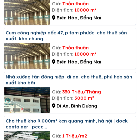
Giá:
Thỏa thuận
Diện tích:
10000 m²
Biên Hòa, Đồng Nai
Cụm công nghiệp dốc 47, p tam phước. cho thuê sản
xuất. kho chung...
Giá:
Thỏa thuận
Diện tích:
10000 m²
Biên Hòa, Đồng Nai
Nhà xưởng tân đông hiệp. dĩ an. cho thuê, phù hợp sản
xuất kho bãi
Giá:
330 Triệu/Tháng
Diện tích:
5000 m²
Dĩ An, Bình Dương
Cho thuê kho 9.000m² kcn quang minh, hà nội | dock
container | pccc...
Giá:
1 Triệu/m2