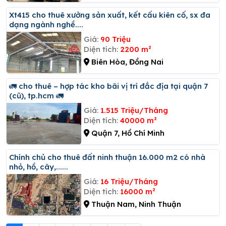
Xt415 cho thuê xưởng sản xuất, kết cấu kiên cố, sx đa
dạng ngành nghề....
Giá:
90 Triệu
Diện tích:
2200 m²
Biên Hòa, Đồng Nai
🚛 cho thuê – hợp tác kho bãi vị trí đắc địa tại quận 7
(cũ), tp.hcm 🚛
Giá:
1.515 Triệu/Tháng
Diện tích:
40000 m²
Quận 7, Hồ Chí Minh
Chính chủ cho thuê đất ninh thuận 16.000 m2 có nhà
nhỏ, hồ, cây,......
Giá:
16 Triệu/Tháng
Diện tích:
16000 m²
Thuận Nam, Ninh Thuận