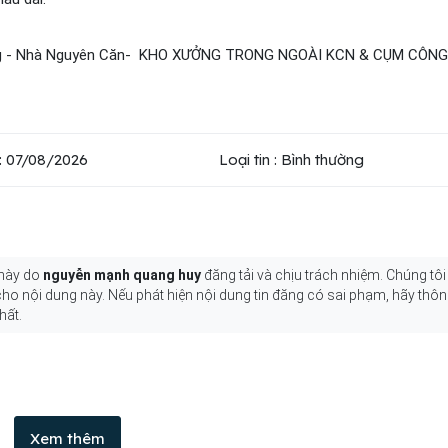
ằng - Nhà Nguyên Căn- KHO XƯỞNG TRONG NGOÀI KCN & CỤM CÔNG
: 07/08/2026
Loại tin : Bình thường
 này do
nguyễn mạnh quang huy
đăng tải và chịu trách nhiệm. Chúng tôi
 cho nội dung này. Nếu phát hiện nội dung tin đăng có sai phạm, hãy thô
hất.
Xem thêm