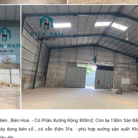
ên , Biên Hoà. - Có Phần Xưởng Rộng 800m2. Còn lại 150m Sân Bã
g xây dựng kiên cố , có sẵn điện 3fa. - phù hợp xưởng sản xuất. K
lâu dài.