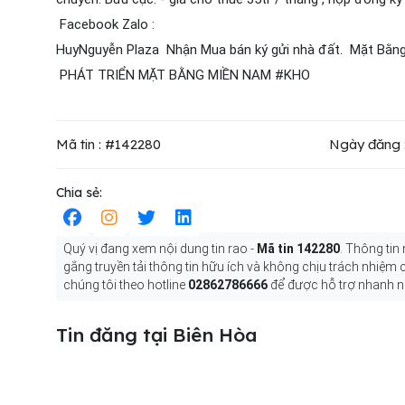
Facebook Zalo :
HuyNguyễn Plaza Nhận Mua bán ký gửi nhà đất. Mặt B
PHÁT TRIỂN MẶT BẰNG MIỀN NAM #KHO
Mã tin : #142280
Ngày đăng 
Chia sẻ:
Quý vị đang xem nội dung tin rao -
Mã tin 142280
. Thông tin
gắng truyền tải thông tin hữu ích và không chịu trách nhiệm
chúng tôi theo hotline
02862786666
để được hỗ trợ nhanh n
Tin đăng tại Biên Hòa