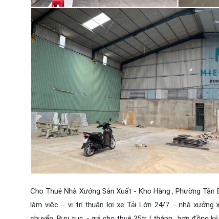
Cho Thuê Nhà Xưởng Sản Xuất - Kho Hàng , Phường Tân Bi
làm việc. - vị trí thuận lợi xe Tải Lớn 24/7. - nhà xưởn
chuyển. Bưu cục. - giá cho thuê 35tr / tháng , hợp đồng ký 