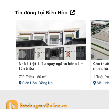
Tin đăng tại Biên Hòa
Nhà 1 trệt 1 lầu ngay ngã tư bến cá –
Cho thuê kho 9.000m² kcn quang
tân triều
minh, hà 
700 Triệu - 80 m²
1 Triệu/m
Biên Hòa, Đồng Nai
Mê Linh