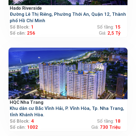
Hado Riverside
Đường Lê Thị Riêng, Phường Thới An, Quận 12, Thành
phố Hồ Chí Minh
Số Block:
1
Số tầng:
15
Số căn:
256
Giá:
2,5 Tỷ
HQC Nha Trang
Khu dân cư Bắc Vĩnh Hải, P. Vĩnh Hòa, Tp. Nha Trang,
tỉnh Khánh Hòa.
Số Block:
4
Số tầng:
18
Số căn:
1002
Giá:
730 Triệu