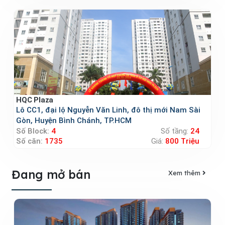
HQC Plaza
Lô CC1, đại lộ Nguyễn Văn Linh, đô thị mới Nam Sài
Gòn, Huyện Bình Chánh, TP.HCM
Số Block:
4
Số tầng:
24
Số căn:
1735
Giá:
800 Triệu
Đang mở bán
Xem thêm