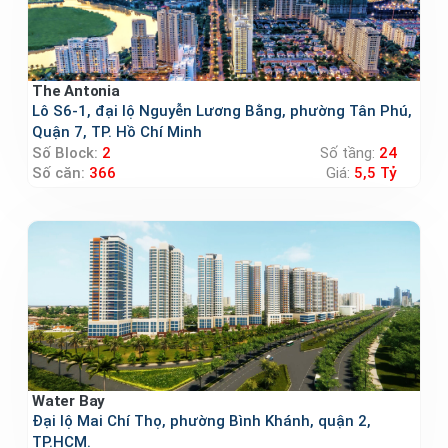
The Antonia
Lô S6-1, đại lộ Nguyễn Lương Bằng, phường Tân Phú,
Quận 7, TP. Hồ Chí Minh
Số Block:
2
Số tầng:
24
Số căn:
366
Giá:
5,5 Tỷ
Water Bay
Đại lộ Mai Chí Thọ, phường Bình Khánh, quận 2,
TP.HCM.