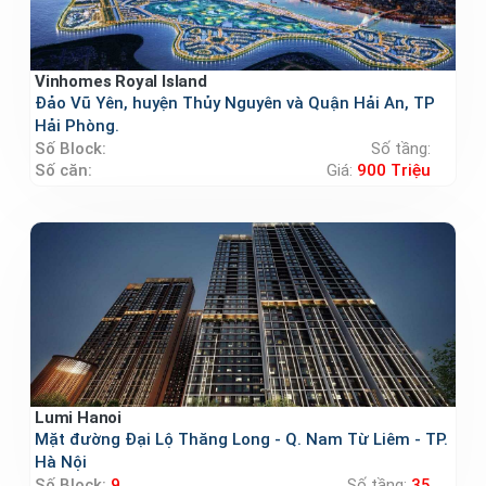
Vinhomes Royal Island
Đảo Vũ Yên, huyện Thủy Nguyên và Quận Hải An, TP
Hải Phòng.
Số Block:
Số tầng:
Số căn:
Giá:
900 Triệu
Lumi Hanoi
Mặt đường Đại Lộ Thăng Long - Q. Nam Từ Liêm - TP.
Hà Nội
Số Block:
9
Số tầng:
35