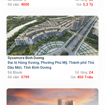
Số căn:
4000
Giá:
5,3 Tỷ
Sycamore Bình Dương
Đại lộ Hùng Vương, Phường Phú Mỹ, Thành phố Thủ
Dầu Một, Tỉnh Bình Dương
Số Block:
Số tầng:
24
Số căn:
3799
Giá:
450 Triệu