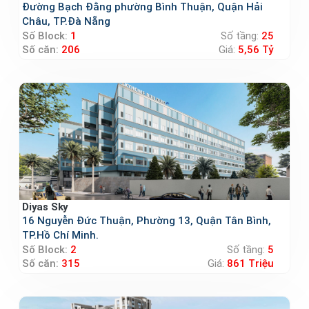
Đường Bạch Đằng phường Bình Thuận, Quận Hải
Châu, TP.Đà Nẵng
Số Block:
1
Số tầng:
25
Số căn:
206
Giá:
5,56 Tỷ
Diyas Sky
16 Nguyễn Đức Thuận, Phường 13, Quận Tân Bình,
TP.Hồ Chí Minh.
Số Block:
2
Số tầng:
5
Số căn:
315
Giá:
861 Triệu