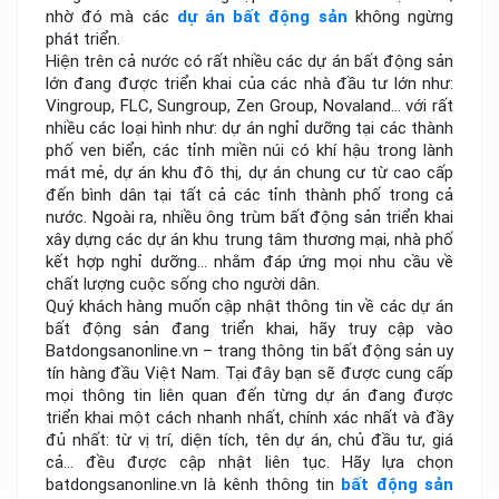
nhờ đó mà các
dự án bất động sản
không ngừng
phát triển.
Hiện trên cả nước có rất nhiều các dự án bất động sản
lớn đang được triển khai của các nhà đầu tư lớn như:
Vingroup, FLC, Sungroup, Zen Group, Novaland… với rất
nhiều các loại hình như: dự án nghỉ dưỡng tại các thành
phố ven biển, các tỉnh miền núi có khí hậu trong lành
mát mẻ, dự án khu đô thị, dự án chung cư từ cao cấp
đến bình dân tại tất cả các tỉnh thành phố trong cả
nước. Ngoài ra, nhiều ông trùm bất động sản triển khai
xây dựng các dự án khu trung tâm thương mại, nhà phố
kết hợp nghỉ dưỡng… nhằm đáp ứng mọi nhu cầu về
chất lượng cuộc sống cho người dân.
Quý khách hàng muốn cập nhật thông tin về các dự án
bất động sản đang triển khai, hãy truy cập vào
Batdongsanonline.vn – trang thông tin bất động sản uy
tín hàng đầu Việt Nam. Tại đây bạn sẽ được cung cấp
mọi thông tin liên quan đến từng dự án đang được
triển khai một cách nhanh nhất, chính xác nhất và đầy
đủ nhất: từ vị trí, diện tích, tên dự án, chủ đầu tư, giá
cả… đều được cập nhật liên tục. Hãy lựa chọn
batdongsanonline.vn là kênh thông tin
bất động sản