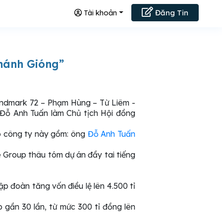
Tài khoản
Đăng Tin
hánh Gióng”
andmark 72 – Phạm Hùng – Từ Liêm -
 Đỗ Anh Tuấn làm Chủ tịch Hội đồng
ập công ty này gồm: ông
Đỗ Anh Tuấn
ne Group thâu tóm dự án đầy tai tiếng
p đoàn tăng vốn điều lệ lên 4.500 tỉ
 gần 30 lần, từ mức 300 tỉ đồng lên