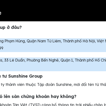
oup ở đâu?
ờng Phạm Hùng, Quận Nam Từ Liêm, Thành phố Hà Nội, Việt
99
s, 33 Lê Duẩn, Phường Bến Nghé, Quận 1, Thành phố Hồ Chí
 tư Sunshine Group
 ty thành viên thuộc Tập đoàn Sunshine, mới đổi tên từ t
có lên sàn chứng khoán hay không?
hoán Tân Việt (TVSI) công bố thông tin trái phiếu chào 