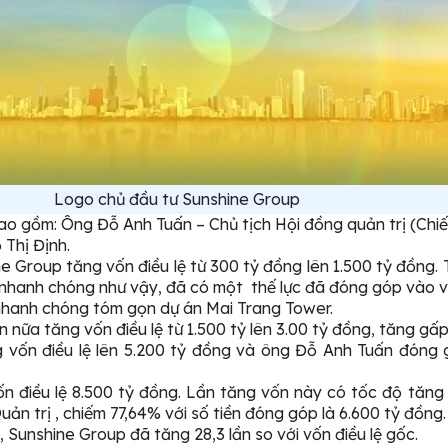
Logo chủ đầu tư Sunshine Group
o gồm: Ông Đỗ Anh Tuấn – Chủ tịch Hội đồng quản trị (Chiế
 Thị Định.
 Group tăng vốn điều lệ từ 300 tỷ đồng lên 1.500 tỷ đồng. 
g nhanh chóng như vậy, đã có một thế lực đã đóng góp vào vố
nhanh chóng tóm gọn dự án Mai Trang Tower.
ữa tăng vốn điều lệ từ 1.500 tỷ lên 3.00 tỷ đồng, tăng gấp 
vốn điều lệ lên 5.200 tỷ đồng và ông Đỗ Anh Tuấn đóng 
 điều lệ 8.500 tỷ đồng. Lần tăng vốn này có tốc độ tăng
uản trị , chiếm 77,64% với số tiền đóng góp là 6.600 tỷ đồng.
, Sunshine Group đã tăng 28,3 lần so với vốn điều lệ gốc.