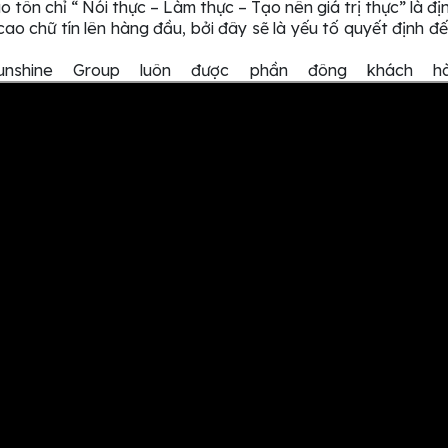
 tôn chỉ “ Nói thực – Làm thực – Tạo nên giá trị thực” là đị
 cao chữ tín lên hàng đầu, bởi đây sẽ là yếu tố quyết định đ
nshine Group luôn được phần đông khách h