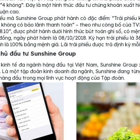
“4 không”. Đây là một hình thức đầu tư chứng khoán xuất hiệ
huận cao.
 phiếu mà Sunshine Group phát hành có đặc điểm: “Trái phi
 không có bảo lãnh thanh toán” – theo như công bố của TV
8.10”, được phát hành dưới hình thức bút toán ghi sổ, có mệ
 đồng, ngày phát hành là 08/10/2018. Kỳ hạn trái phiếu là
 là 100% bằng mệnh giá. Lãi trái phiếu được trả định kỳ mỗi
chủ đầu tư Sunshine Group
 kinh tế đa ngành hàng đầu tại Việt Nam, Sunshine Group 
. Là một tập đoàn kinh doanh đa ngành, Sunshine đang từn
n hàng đầu trong mọi lĩnh vực hoạt động của Tập đoàn.