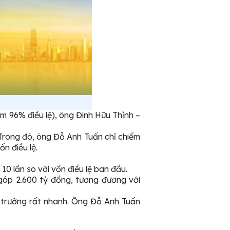
m 96% điều lệ), ông Đinh Hữu Thỉnh –
Trong đó, ông Đỗ Anh Tuấn chỉ chiếm
n điều lệ.
10 lần so với vốn điều lệ ban đầu.
góp 2.600 tỷ đồng, tương đương với
 trưởng rất nhanh. Ông Đỗ Anh Tuấn