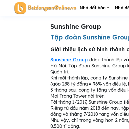
Nhà đất bán
Nhà đấ
Sunshine Group
Tập đoàn Sunshine Grou
Giới thiệu lịch sử hình thành
Sunshine Group
được thành lập và
Hà Nội. Tập đoàn Sunshine Group l
Quản trị.
Khi mới thành lập, công ty Sunshin
(góp 288 tỷ đồng = 96% vốn điều lệ,
3 tháng sau, công ty tăng vốn điều l
Mai Trang Tower nói trên.
Tới tháng 1/2017, Sunshine Group tiếp
Riêng từ đầu năm 2018 đến nay, tập 
đồng và tháng 7/2018 tăng vốn điều l
Như vậy, chỉ trong vòng hơn 2 năm,
8.500 tỉ đồng.