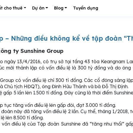
t cho thuê
Dự án
Blog
Tuyển dụng
p – Những điều không kể về tập đoàn “T
 công ty Sunshine Group
o ngày 13/4/2016, có trụ sở tại tầng 43 tòa Keangnam L
úc mới thành lập có vốn điều lệ là 300 tỷ đồng và do ông
e Group có vốn điều lệ chỉ 300 tỉ đồng. Các cổ đông sáng l
 là Chủ tịch HĐQT), ông Đinh Hữu Thảnh và bà Đỗ Thị Định.
ệ gấp 5 lần lên 1.500 tỉ đồng. Đây cũng là thời điểm Sunshi
 tục tăng vốn điều lệ lên gấp đôi, đạt 3.000 tỉ đồng.
đoàn này đã tăng vốn điều lệ 2 lần. Cụ thể, tháng 1/2018, tậ
ệ lên 8.500 tỉ đồng.
 vốn điều lệ của Tập đoàn Sunshine đã “tăng như thổi” gấp