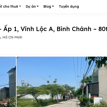
t cho thuê
Dự án
Blog
Tuyển dụng
 Ấp 1, Vĩnh Lộc A, Bình Chánh – 80
h, Hồ Chí Minh