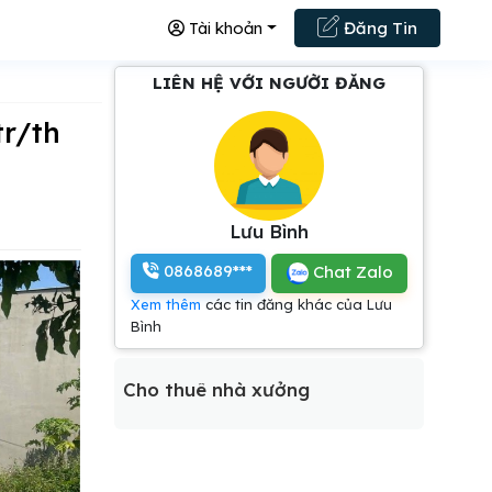
Tài khoản
Đăng Tin
LIÊN HỆ VỚI NGƯỜI ĐĂNG
tr/th
Lưu Bình
0868689***
Chat Zalo
Xem thêm
các tin đăng khác của Lưu
Bình
Cho thuê nhà xưởng