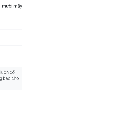
ợc mười mấy
 luôn cố
ng báo cho