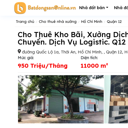
Nhà đất bán
Nhà đấ
Trang chủ
Cho thuê nhà xưởng
Hồ Chí Minh
Quận 12
Cho Thuê Kho Bãi, Xưởng Dịch Vụ, MT QL1A. Phù Hợp Kho Chung
Chuyển. Dịch Vụ Logistic. Q12
đường Quốc Lộ 1a, Thới An, Hồ Chí Minh, , Quận 12, H
Mức giá:
Diện tích:
950 Triệu/Tháng
11000 m²