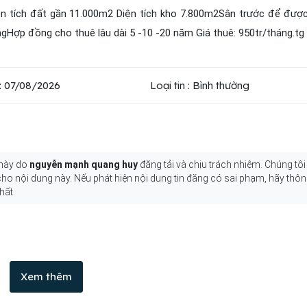
ện tích đất gần 11.000m2 Diện tích kho 7.800m2Sân trước để đư
gHợp đồng cho thuê lâu dài 5 -10 -20 năm Giá thuê: 950tr/tháng.tg
: 07/08/2026
Loại tin : Bình thường
 này do
nguyễn mạnh quang huy
đăng tải và chịu trách nhiệm. Chúng tôi
 cho nội dung này. Nếu phát hiện nội dung tin đăng có sai phạm, hãy thô
hất.
Xem thêm