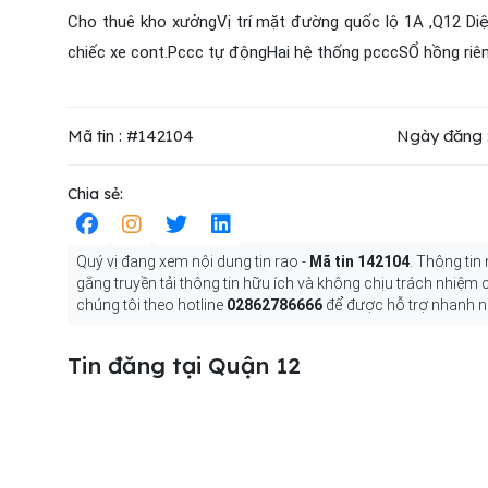
Cho thuê kho xưởngVị trí mặt đường quốc lộ 1A ,Q12 Di
chiếc xe cont.Pccc tự độngHai hệ thống pcccSỔ hồng riên
Mã tin : #142104
Ngày đăng 
Chia sẻ:
Quý vị đang xem nội dung tin rao -
Mã tin 142104
. Thông tin
gắng truyền tải thông tin hữu ích và không chịu trách nhiệm
chúng tôi theo hotline
02862786666
để được hỗ trợ nhanh n
Tin đăng tại Quận 12