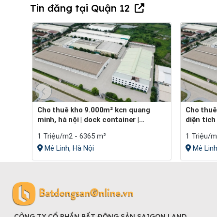
Tin đăng tại Quận 12
Cho thuê kho 9.000m² kcn quang
Cho thuê kho xưởng kcn quang minh
minh, hà nội | dock container |...
diện tíc
1 Triệu/m2 - 6365 m²
1 Triệu/m
Mê Linh, Hà Nội
Mê Linh
CÔNG TY CỔ PHẦN BẤT ĐỘNG SẢN SAIGON LAND