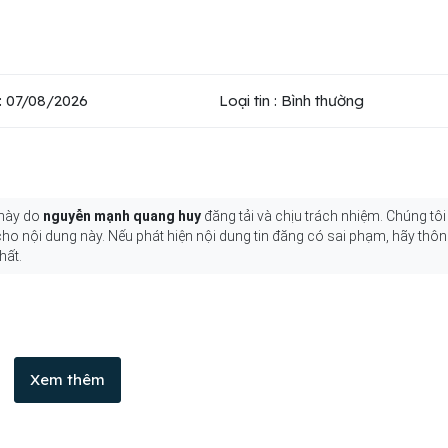
: 07/08/2026
Loại tin : Bình thường
 này do
nguyễn mạnh quang huy
đăng tải và chịu trách nhiệm. Chúng tôi
 cho nội dung này. Nếu phát hiện nội dung tin đăng có sai phạm, hãy thô
hất.
Xem thêm