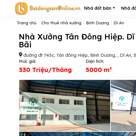
Nhà đất bán
Nhà đấ
Trang chủ
Cho thuê nhà xưởng
Bình Dương
Dĩ An
Nhà Xưởng Tân Đông Hiệp. Dĩ An. Cho Thuê, Phù Hợp Sản Xuất Kho
Bãi
đường đt 743c, Tân đông Hiệp, Bình Dương, , Dĩ An,
Mức giá:
Diện tích:
330 Triệu/Tháng
5000 m²