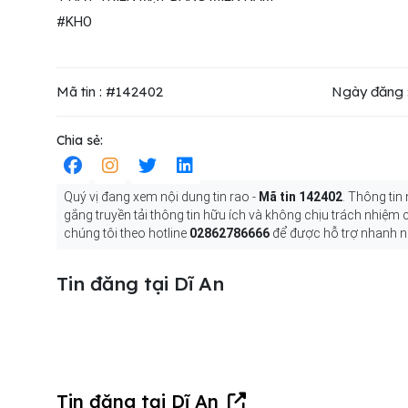
#KHO
Mã tin : #142402
Ngày đăng 
Chia sẻ:
Quý vị đang xem nội dung tin rao -
Mã tin 142402
. Thông tin
gắng truyền tải thông tin hữu ích và không chịu trách nhiệm
chúng tôi theo hotline
02862786666
để được hỗ trợ nhanh n
Tin đăng tại Dĩ An
Tin đăng tại Dĩ An