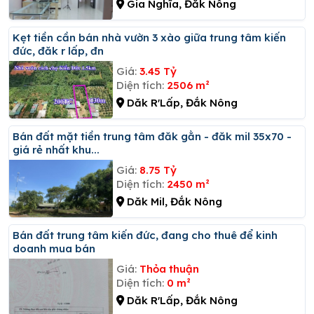
Gia Nghĩa, Đắk Nông
Kẹt tiền cần bán nhà vườn 3 xào giữa trung tâm kiến
đức, đăk r lấp, đn
Giá:
3.45 Tỷ
Diện tích:
2506 m²
Dăk R'Lấp, Đắk Nông
Bán đất mặt tiền trung tâm đăk gằn - đăk mil 35x70 -
giá rẻ nhất khu...
Giá:
8.75 Tỷ
Diện tích:
2450 m²
Dăk Mil, Đắk Nông
Bán đất trung tâm kiến đức, đang cho thuê để kinh
doanh mua bán
Giá:
Thỏa thuận
Diện tích:
0 m²
Dăk R'Lấp, Đắk Nông