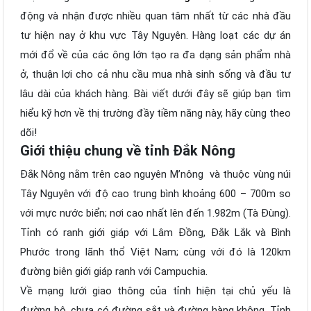
động và nhận được nhiều quan tâm nhất từ các nhà đầu
tư hiện nay ở khu vực Tây Nguyên. Hàng loạt các dự án
mới đổ về của các ông lớn tạo ra đa dạng sản phẩm nhà
ở, thuận lợi cho cả nhu cầu mua nhà sinh sống và đầu tư
lâu dài của khách hàng. Bài viết dưới đây sẽ giúp bạn tìm
hiểu kỹ hơn về thị trường đầy tiềm năng này, hãy cùng theo
dõi!
Giới thiệu chung về tỉnh Đắk Nông
Đắk Nông nằm trên cao nguyên M’nông và thuộc vùng núi
Tây Nguyên với độ cao trung bình khoảng 600 – 700m so
với mực nước biển; nơi cao nhất lên đến 1.982m (Tà Đùng).
Tỉnh có ranh giới giáp với Lâm Đồng, Đắk Lắk và Bình
Phước trong lãnh thổ Việt Nam; cùng với đó là 120km
đường biên giới giáp ranh với Campuchia.
Về mạng lưới giao thông của tỉnh hiện tại chủ yếu là
đường bộ, chưa có đường sắt và đường hàng không. Tỉnh