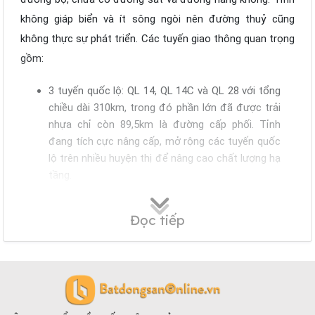
không giáp biển và ít sông ngòi nên đường thuỷ cũng
không thực sự phát triển. Các tuyến giao thông quan trọng
gồm:
3 tuyến quốc lộ: QL 14, QL 14C và QL 28 với tổng
chiều dài 310km, trong đó phần lớn đã được trải
nhựa chỉ còn 89,5km là đường cấp phối. Tỉnh
đang tích cực nâng cấp, mở rộng các tuyến quốc
lộ trên nhiều huyện thị để nâng cao chất lượng hạ
tầng.
Về các tuyến tỉnh lộ: Gồm 6 tuyến: tỉnh lộ 681;
682; 683; 684; 685 và 686 với tổng chiều dài
Đọc tiếp
318km, tuy nhiên mới chỉ rải nhựa được 84%.
Đường huyện với tổng chiều dài khoảng 497km
chủ yếu là đường đất, đến nay tỷ lệ nhựa hoá
đường huyện khoảng 65%.
Đường vào các xã, buôn khoảng 2.173km nhưng
chủ yếu là đường đất. Đường vào trung tâm xã