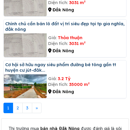
Diện tích:
3031 m²
Đắk Nông
Chính chủ cần bán lô đất vị trí siêu đẹp tại tp gia nghĩa,
đắk nông
Giá:
Thỏa thuận
Diện tích:
3031 m²
Đắk Nông
Cơ hội sở hữu ngay siêu phẩm đường bê tông gần tt
huyện cư jút-đăk...
Giá:
3.2 Tỷ
Diện tích:
35000 m²
Đắk Nông
1
2
3
»
Thị trường mua
bán nhà Đắk Nông
được đánh giá là sôi