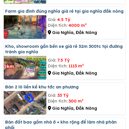
Farm gia đình đúng nghĩa giá rẻ tại gia nghĩa đắk nông
Giá:
4.5 Tỷ
Diện tích:
4000 m²
Gia Nghĩa, Đắk Nông
Kho, showroom gần bến xe giá rẻ 32m 300tc tại đường
tránh gia nghĩa
Giá:
7.5 Tỷ
Diện tích:
1113 m²
Gia Nghĩa, Đắk Nông
Bán 2 lô liền kề khu tđc an phương
Giá:
33 Tỷ
Diện tích:
300 m²
Gia Nghĩa, Đắk Nông
Bán đất bao gồm nhà ở + kho rộng để làm nhà phân
phối