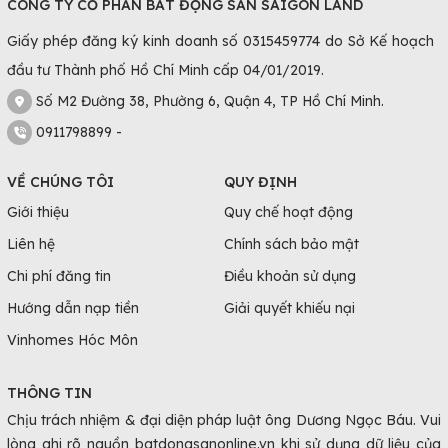
CÔNG TY CỔ PHẦN BẤT ĐỘNG SẢN SAIGON LAND
đã được mở rộng và nâng cấp để có đường cho
Giấy phép đăng ký kinh doanh số 0315459774 do Sở Kế hoạch
ô tô đi vào.
đầu tư Thành phố Hồ Chí Minh cấp 04/01/2019.
Số M2 Đường 38, Phường 6, Quận 4, TP Hồ Chí Minh.
0911798899 -
VỀ CHÚNG TÔI
QUY ĐỊNH
Giới thiệu
Quy chế hoạt động
Liên hệ
Chính sách bảo mật
Chi phí đăng tin
Điều khoản sử dụng
Đắk Nông đang hoàn thiện về hạ tầng giao thông từng ngày
Sự phân bố các loại hình bất động sản ở
Hướng dẫn nạp tiền
Giải quyết khiếu nại
Đắk Nông
Vinhomes Hóc Môn
Những năm gần đây, các dự án bất động sản liên tục xuất
THÔNG TIN
hiện tại Đắk Nông, tạo điều kiện thuận lợi để thu hút thêm
Chịu trách nhiệm & đại diện pháp luật ông Dương Ngọc Báu. Vui
nhiều nhà đầu tư đến với thị trường bất động sản mới này.
lòng ghi rõ nguồn batdongsanonline.vn khi sử dụng dữ liệu của