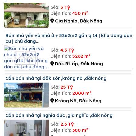
Giá:
5 Tỷ
Diện tích:
450 m²
Gia Nghĩa, Đắk Nông
Bán nhà yến và nhà ở + 5262m2 gần ql14 | khu đông dân
cư | chủ đang...
Giá:
4.5 Tỷ
Diện tích:
5262 m²
Dăk R'Lấp, Đắk Nông
Cần bán nhà tại đăk sôr ,krông nô ,đắk nông
Giá:
25 Tỷ
Diện tích:
2000 m²
Krông Nô, Đắk Nông
Cần bán nhà tại nghĩa đức ,gia nghĩa ,đắk nông
Giá:
2.3 Tỷ
Diện tích:
300 m²