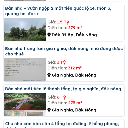
Bán nhà + vườn ngộp 2 mặt tiền quốc lộ 14, thôn 3,
quảng tín, đak r...
Giá:
1.5 Tỷ
Diện tích:
279 m²
Dăk R'Lấp, Đắk Nông
Bán nhà trung tâm gia nghĩa, đăk nông. nhà đang được
cho thuê
Giá:
3 Tỷ
Diện tích:
312 m²
Gia Nghĩa, Đắk Nông
Bán nhà mặt tiền lê thánh tồng, tp gia nghĩa, đăk nông
Giá:
6 Tỷ
Diện tích:
273 m²
Gia Nghĩa, Đắk Nông
Chủ nhà cần bán căn 4 tầng tại đường lê hồng phong,