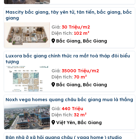
Mascity bắc giang, tây yên tử, tân tiến, bắc giang, bắc
giang
Giá:
30 Triệu/m2
Diện tích:
102 m²
Bắc Giang, Bắc Giang
Luxora bắc giang chính thức ra mắt toà tháp đôi biểu
tượng
Giá:
35000 Triệu/m2
Diện tích:
70 m²
Bắc Giang, Bắc Giang
Noxh vega homes quang châu bắc giang mua là thắng
Giá:
440 Triệu
Diện tích:
32 m²
Việt Yên, Bắc Giang
Bán nhà ở xã hội quang châu ( vaga home ) studio