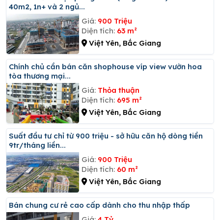
40m2, 1n+ và 2 ngủ...
Giá:
900 Triệu
Diện tích:
63 m²
Việt Yên, Bắc Giang
Chính chủ cần bán căn shophouse víp view vườn hoa
tòa thương mại...
Giá:
Thỏa thuận
Diện tích:
695 m²
Việt Yên, Bắc Giang
Suất đầu tư chỉ từ 900 triệu - sở hữu căn hộ dòng tiền
9tr/tháng liền...
Giá:
900 Triệu
Diện tích:
60 m²
Việt Yên, Bắc Giang
Bán chung cư rẻ cao cấp dành cho thu nhập thấp
Giá:
4 Tỷ