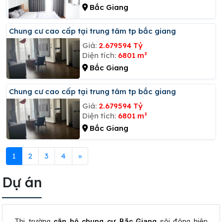
Bắc Giang
Chung cư cao cấp tại trung tâm tp bắc giang
Giá:
2.679594 Tỷ
Diện tích:
6801 m²
Bắc Giang
Chung cư cao cấp tại trung tâm tp bắc giang
Giá:
2.679594 Tỷ
Diện tích:
6801 m²
Bắc Giang
1
2
3
4
»
Dự án
Thị trường
căn hộ chung cư Bắc Giang
sôi động hiện