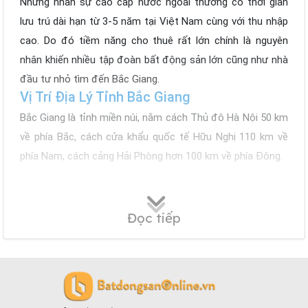
Những nhân sự cao cấp nước ngoài thường có thời gian
lưu trú dài hạn từ 3-5 năm tại Việt Nam cùng với thu nhập
cao. Do đó tiềm năng cho thuê rất lớn chính là nguyên
nhân khiến nhiều tập đoàn bất động sản lớn cũng như nhà
đầu tư nhỏ tìm đến Bắc Giang.
Vị Trí Địa Lý Tỉnh Bắc Giang
Bắc Giang là tỉnh miền núi, nằm cách Thủ đô Hà Nội 50 km
về phía Bắc, cách cửa khẩu quốc tế Hữu Nghị 110 km về
phía Nam, cách cảng Hải Phòng hơn 100 km về phía Đông.
Phía Bắc và Đông Bắc giáp tỉnh Lạng Sơn
Phía Tây và Tây Bắc giáp Hà Nội, Thái Nguyên
Đọc tiếp
Phía Nam và Đông Nam giáp tỉnh Bắc Ninh, Hải
Dư­ơng và Quảng Ninh.
Giá Bán Căn Hộ Chung Cư Bắc Giang
Tùy vào các tiện ích, diện tích, vị trí,... mà giá chung cư Bắc