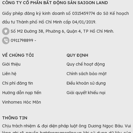
Giang sẽ có chênh lệch.
CÔNG TY CỔ PHẦN BẤT ĐỘNG SẢN SAIGON LAND
Giấy phép đăng ký kinh doanh số 0315459774 do Sở Kế hoạch
Căn hộ chung cư Bắc Giang dưới 1 tỷ
đầu tư Thành phố Hồ Chí Minh cấp 04/01/2019.
Căn hộ chung cư Bắc Giang giá 2 - 4 tỷ
Số M2 Đường 38, Phường 6, Quận 4, TP Hồ Chí Minh.
Căn hộ chung cư Bắc Giang trên 4 tỷ
0911798899 -
Những Lưu Ý Khi Mua Căn Hộ Chung Cư
Bắc Giang
VỀ CHÚNG TÔI
QUY ĐỊNH
Xác định vị trí mua chung cư Bắc Giang
Giới thiệu
Quy chế hoạt động
Việc xác định vị trí mua chung cư là yếu tố quan trọng, bởi
Liên hệ
Chính sách bảo mật
nó sẽ ảnh hưởng đến việc di chuyển của người ở từ nhà
Chi phí đăng tin
Điều khoản sử dụng
đến các địa điểm khác như nơi làm việc, trường học, chợ,
Hướng dẫn nạp tiền
Giải quyết khiếu nại
… Việc chọn vị trí gần sẽ giúp cho việc di chuyển thuận
Vinhomes Hóc Môn
tiện, tiết kiệm thời gian.
Tính pháp lý khi mua căn hộ Bắc Giang
THÔNG TIN
Nếu mua căn hộ chung cư đang trong giai đoạn xây dựng
Chịu trách nhiệm & đại diện pháp luật ông Dương Ngọc Báu. Vui
và hoàn thiện thì cần kiểm tra giấy tờ pháp lý đầy đủ trước
lòng ghi rõ nguồn batdongsanonline.vn khi sử dụng dữ liệu của