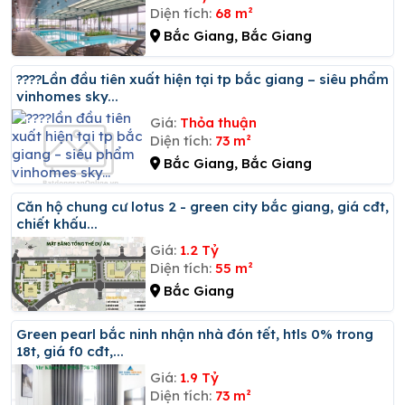
Diện tích:
68 m²
Bắc Giang, Bắc Giang
????lần đầu tiên xuất hiện tại tp bắc giang – siêu phẩm
vinhomes sky...
Giá:
Thỏa thuận
Diện tích:
73 m²
Bắc Giang, Bắc Giang
Căn hộ chung cư lotus 2 - green city bắc giang, giá cđt,
chiết khấu...
Giá:
1.2 Tỷ
Diện tích:
55 m²
Bắc Giang
Green pearl bắc ninh nhận nhà đón tết, htls 0% trong
18t, giá f0 cđt,...
Giá:
1.9 Tỷ
Diện tích:
73 m²