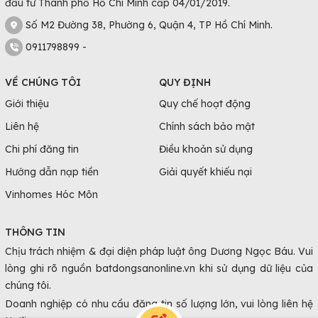
Những Lưu Ý Khi Mua Căn Hộ Chung Cư Hà
đầu tư Thành phố Hồ Chí Minh cấp 04/01/2019.
Tĩnh
Số M2 Đường 38, Phường 6, Quận 4, TP Hồ Chí Minh.
Xác định vị trí mua chung cư Hà Tĩnh
0911798899 -
Việc xác định vị trí mua chung cư là yếu tố quan trọng, bởi
VỀ CHÚNG TÔI
QUY ĐỊNH
nó sẽ ảnh hưởng đến việc di chuyển của người ở từ nhà
đến các địa điểm khác như nơi làm việc, trường học, chợ,
Giới thiệu
Quy chế hoạt động
… Việc chọn vị trí gần sẽ giúp cho việc di chuyển thuận
Liên hệ
Chính sách bảo mật
tiện, tiết kiệm thời gian.
Chi phí đăng tin
Điều khoản sử dụng
Tính pháp lý khi mua căn hộ Hà Tĩnh
Hướng dẫn nạp tiền
Giải quyết khiếu nại
Nếu mua căn hộ chung cư đang trong giai đoạn xây dựng
Vinhomes Hóc Môn
và hoàn thiện thì cần kiểm tra giấy tờ pháp lý đầy đủ trước
khi quyết định mua, bao gồm:
THÔNG TIN
Chịu trách nhiệm & đại diện pháp luật ông Dương Ngọc Báu. Vui
Giấy phép kinh doanh của chủ đầu tư
lòng ghi rõ nguồn batdongsanonline.vn khi sử dụng dữ liệu của
Giấy chứng nhận quyền sử dụng đất hoặc Quyết
chúng tôi.
định cấp đất, cho thuê đất cho chủ dự án
Doanh nghiệp có nhu cầu đăng tin số lượng lớn, vui lòng liên hệ
Giấy phép xây dựng