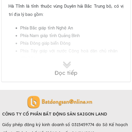
Hà Tĩnh là tỉnh thuộc vùng Duyên hải Bắc Trung bộ, có vị
trí địa lý bao gồm:
Phía Bắc giáp tỉnh Nghệ An
Phía Nam giáp tỉnh Quảng Bình
Phía Đông giáp biển Đông
Phía Tây giáp với nước Cộng hoà dân chủ nhân
dân Lào.
Giá Bán Căn Hộ Chung Cư Hà Tĩnh
Đọc tiếp
Tùy vào các tiện ích, diện tích, vị trí,... mà giá chung cư Hà
Tĩnh sẽ có chênh lệch.
Căn hộ chung cư Hà Tĩnh dưới 1 tỷ
Căn hộ chung cư Hà Tĩnh giá 2 - 4 tỷ
CÔNG TY CỔ PHẦN BẤT ĐỘNG SẢN SAIGON LAND
Căn hộ chung cư Hà Tĩnh trên 4 tỷ
Giấy phép đăng ký kinh doanh số 0315459774 do Sở Kế hoạch