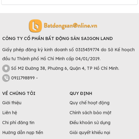
Giá Bán Căn Hộ Chung Cư Lai Châu
Tùy vào các tiện ích, diện tích, vị trí,... mà giá chung cư Lai
Châu sẽ có chênh lệch.
Căn hộ chung cư Lai Châu dưới 1 tỷ
CÔNG TY CỔ PHẦN BẤT ĐỘNG SẢN SAIGON LAND
Căn hộ chung cư Lai Châu giá 2 - 4 tỷ
Giấy phép đăng ký kinh doanh số 0315459774 do Sở Kế hoạch
Căn hộ chung cư Lai Châu trên 4 tỷ
đầu tư Thành phố Hồ Chí Minh cấp 04/01/2019.
9 Điều Cần Lưu Ý Khi Mua Căn Hộ Chung
Số M2 Đường 38, Phường 6, Quận 4, TP Hồ Chí Minh.
Cư Lai Châu
0911798899 -
Xác định vị trí chung cư để tiện lợi cho việc di
VỀ CHÚNG TÔI
QUY ĐỊNH
chuyển của bạn và gia đình. Điều quan trọng là
Giới thiệu
Quy chế hoạt động
gần nơi làm việc, trường học, chợ, siêu thị, bệnh
Liên hệ
Chính sách bảo mật
viện, … để tiết kiệm thời gian và công sức di
chuyển
Chi phí đăng tin
Điều khoản sử dụng
Chọn căn hộ có hành lang rộng rãi, thoáng mát
Hướng dẫn nạp tiền
Giải quyết khiếu nại
đón hướng gió và ánh sáng tự nhiên và có cửa