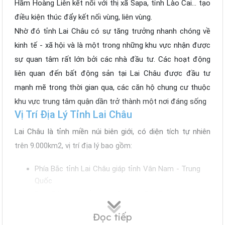
Hầm Hoàng Liên kết nối với thị xã Sapa, tỉnh Lào Cai... tạo
điều kiện thúc đẩy kết nối vùng, liên vùng.
Nhờ đó tỉnh Lai Châu có sự tăng trưởng nhanh chóng về
kinh tế - xã hội và là một trong những khu vực nhận được
sự quan tâm rất lớn bởi các nhà đầu tư. Các hoạt động
liên quan đến bất động sản tại Lai Châu được đầu tư
mạnh mẽ trong thời gian qua, các căn hộ chung cư thuộc
khu vực trung tâm quận dần trở thành một nơi đáng sống
Vị Trí Địa Lý Tỉnh Lai Châu
Lai Châu là tỉnh miền núi biên giới, có diện tích tự nhiên
trên 9.000km2, vị trí địa lý bao gồm:
Phía Bắc tỉnh Lai Châu giáp tỉnh Vân Nam - Trung
Quốc
Phía Đông giáp tỉnh Lào Cai, Yên Bái, Sơn La
Phía Tây và phía Nam giáp tỉnh Điện Biên.
Đọc tiếp