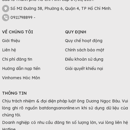
thuận lợi cho việc giao lưu kinh tế, khoa học – công nghệ
Số M2 Đường 38, Phường 6, Quận 4, TP Hồ Chí Minh.
với các tỉnh phía Nam trong cả nước, với Trung Quốc và
qua đó sang các nước vùng Trung Á, châu Âu và các nước
0911798899 -
khác…
Những Lưu Ý Khi Mua Căn Hộ Chung Cư
VỀ CHÚNG TÔI
QUY ĐỊNH
Lạng Sơn
Giới thiệu
Quy chế hoạt động
Xác định vị trí chung cư
Liên hệ
Chính sách bảo mật
Căn hộ chung cư có vị trí tốt khi nó đảm bảo thuận tiện
Chi phí đăng tin
Điều khoản sử dụng
cho nhu cầu cơ bản của bạn và gia đình (đi lại, sinh hoạt,
Hướng dẫn nạp tiền
Giải quyết khiếu nại
làm việc…). Bạn cần cân đối tài chính và nhu cầu để chọn
Vinhomes Hóc Môn
mua căn hộ phù hợp. Nên xem xét vị trí gần các tiện ích
như chợ, trường học, nơi làm việc… Lưu ý quan sát lượng
THÔNG TIN
giao thông quanh khu chung cư, nhất là vào các giờ cao
Chịu trách nhiệm & đại diện pháp luật ông Dương Ngọc Báu. Vui
điểm xem có xảy ra ách tắc không, tránh gặp phải phiền
lòng ghi rõ nguồn batdongsanonline.vn khi sử dụng dữ liệu của
chúng tôi.
toái trong vấn đề di chuyển sau này.
Kiểm tra pháp lý
Doanh nghiệp có nhu cầu đăng tin số lượng lớn, vui lòng liên hệ
Hotline.