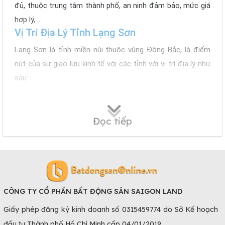
đủ, thuộc trung tâm thành phố, an ninh đảm bảo, mức giá
hợp lý, …
Vị Trí Địa Lý Tỉnh Lạng Sơn
Lạng Sơn là tỉnh miền núi thuộc vùng Đông Bắc, là điểm
nút của sự giao lưu kinh tế với các tỉnh với vị trí địa lý như
sau:
Phía Tây giáp tỉnh Cao Bằng, Thái Nguyên, Bắc
Kạn
Đọc tiếp
Phía Đông giáp tỉnh Quảng Ninh
Phía Nam như Bắc Giang, Bắc Ninh, thủ đô Hà
Nội
Phía Bắc tiếp giáp với Trung Quốc, với 2 cửa khẩu
quốc tế, 2 cửa khẩu quốc gia và 7 cặp chợ biên
giới.
CÔNG TY CỔ PHẦN BẤT ĐỘNG SẢN SAIGON LAND
Giấy phép đăng ký kinh doanh số 0315459774 do Sở Kế hoạch
Mặt khác, có đường sắt liên vận quốc tế, là điều kiện rất
đầu tư Thành phố Hồ Chí Minh cấp 04/01/2019.