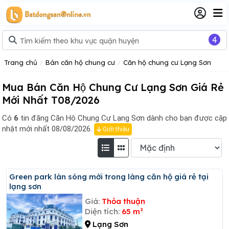
4
Trang chủ
Bán căn hộ chung cư
Căn hộ chung cư Lạng Sơn
Mua Bán Căn Hộ Chung Cư Lạng Sơn Giá Rẻ
Mới Nhất T08/2026
Có
6
tin đăng
Căn Hộ Chung Cư Lạng Sơn dành cho bạn được cập
nhật mới nhất 08/08/2026.
Giới thiệu
Green park làn sóng mới trong làng căn hộ giá rẻ tại
lạng sơn
Giá:
Thỏa thuận
Diện tích:
65 m²
Lạng Sơn