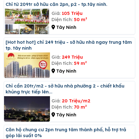
Chỉ từ 209tr sở hữu căn 2pn, p2 - tp.tây ninh.
Giá:
105 Triệu
Diện tích:
50 m²
Tây Ninh
[hot hot hot] chỉ 249 triệu - sỡ hữu nhà ngay trung tâm
tp. tây ninh
Giá:
249 Triệu
Diện tích:
59 m²
Tây Ninh
Chỉ cần 20tr/m2 - sở hữu nhà phường 2 - chiết khấu
khủng trực tiếp lên...
Giá:
20 Triệu/m2
Diện tích:
70 m²
Tây Ninh
Căn hộ chung cư 2pn trung tâm thành phố, hỗ trợ trả
góp lãi suất 0%