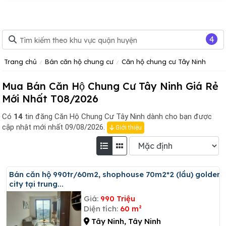
4
Trang chủ
Bán căn hộ chung cư
Căn hộ chung cư Tây Ninh
Mua Bán Căn Hộ Chung Cư Tây Ninh Giá Rẻ
Mới Nhất T08/2026
Có
14
tin đăng
Căn Hộ Chung Cư Tây Ninh dành cho bạn được
cập nhật mới nhất 09/08/2026.
Giới thiệu
Bán căn hộ 990tr/60m2, shophouse 70m2*2 (lầu) golden
city tại trung...
Giá:
990 Triệu
Diện tích:
60 m²
Tây Ninh, Tây Ninh