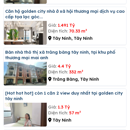
Căn hộ golden city nhà ở xã hội thương mại dịch vụ cao
cấp tọa lạc góc...
Giá:
1.491 Tỷ
Diện tích:
70.33 m²
Tây Ninh, Tây Ninh
Bán nhà thô thị xã trảng bàng tây ninh, tại khu phố
thương mại mai anh
Giá:
4.4 Tỷ
Diện tích:
332 m²
Trảng Bàng, Tây Ninh
[hot hot hot] còn 1 căn 2 view duy nhất tại golden city
tây ninh
Giá:
1.3 Tỷ
Diện tích:
57 m²
Tây Ninh