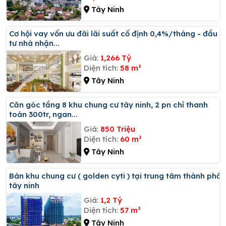
Tây Ninh
Cơ hội vay vốn ưu đãi lãi suất cố định 0,4%/tháng - đầu
tư nhà nhận...
Giá:
1,266 Tỷ
Diện tích:
58 m²
Tây Ninh
Căn góc tầng 8 khu chung cư tây ninh, 2 pn chỉ thanh
toán 300tr, ngan...
Giá:
850 Triệu
Diện tích:
60 m²
Tây Ninh
Bán khu chung cư ( golden cyti ) tại trung tâm thành phố
tây ninh
Giá:
1,2 Tỷ
Diện tích:
57 m²
Tây Ninh