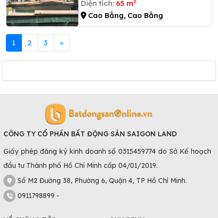
Diện tích:
65 m²
Cao Bằng, Cao Bằng
1
2
3
»
CÔNG TY CỔ PHẦN BẤT ĐỘNG SẢN SAIGON LAND
Giấy phép đăng ký kinh doanh số 0315459774 do Sở Kế hoạch
đầu tư Thành phố Hồ Chí Minh cấp 04/01/2019.
Số M2 Đường 38, Phường 6, Quận 4, TP Hồ Chí Minh.
0911798899 -