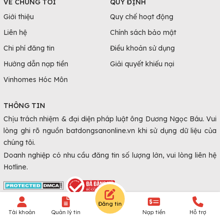
VỀ CHÚNG TÔI
QUY ĐỊNH
Giới thiệu
Quy chế hoạt động
Liên hệ
Chính sách bảo mật
Chi phí đăng tin
Điều khoản sử dụng
Hướng dẫn nạp tiền
Giải quyết khiếu nại
Vinhomes Hóc Môn
THÔNG TIN
Chịu trách nhiệm & đại diện pháp luật ông Dương Ngọc Báu. Vui
lòng ghi rõ nguồn batdongsanonline.vn khi sử dụng dữ liệu của
chúng tôi.
Doanh nghiệp có nhu cầu đăng tin số lượng lớn, vui lòng liên hệ
Hotline.
Đăng tin
© Copyright 2010 - 2026 Batdongsanonline.vn.
Tài khoản
Quản lý tin
Nạp tiền
Hỗ trợ