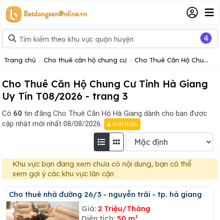
4
Trang chủ
Cho thuê căn hộ chung cư
Cho Thuê Căn Hộ Chung Cư Tỉnh Hà Giang
Cho Thuê Căn Hộ Chung Cư Tỉnh Hà Giang
Uy Tín T08/2026 - trang 3
Có
60
tin đăng
Cho Thuê Căn Hộ Hà Giang dành cho bạn được
cập nhật mới nhất 08/08/2026.
Giới thiệu
Khu vực bạn đang xem chưa có nội dung, bạn có thể
xem gợi ý các khu vực lân cận
Cho thuê nhà đường 26/3 - nguyễn trãi - tp. hà giang
Giá:
2 Triệu/Tháng
Diện tích:
50 m²