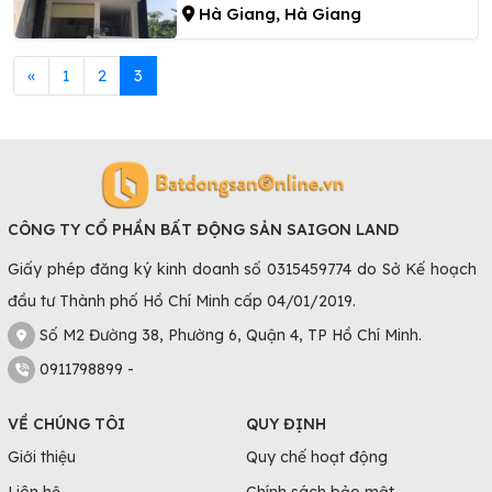
Hà Giang, Hà Giang
«
1
2
3
CÔNG TY CỔ PHẦN BẤT ĐỘNG SẢN SAIGON LAND
Giấy phép đăng ký kinh doanh số 0315459774 do Sở Kế hoạch
đầu tư Thành phố Hồ Chí Minh cấp 04/01/2019.
Số M2 Đường 38, Phường 6, Quận 4, TP Hồ Chí Minh.
0911798899 -
VỀ CHÚNG TÔI
QUY ĐỊNH
Giới thiệu
Quy chế hoạt động
Liên hệ
Chính sách bảo mật