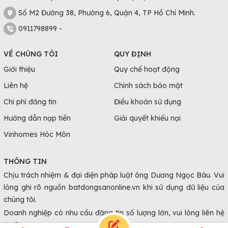
vào vị trí, diện tích, tiện ích và loại hình mặt bằng. Cụ thể:
Số M2 Đường 38, Phường 6, Quận 4, TP Hồ Chí Minh.
- Khu vực trung tâm thành phố:
0911798899 -
+ Giá thuê mặt bằng văn phòng trong khu vực này có thể dao
động từ 250.000 đến 500.000 đồng/m2/tháng, tùy thuộc vào
VỀ CHÚNG TÔI
QUY ĐỊNH
tiện ích và chất lượng của tòa nhà.
Giới thiệu
Quy chế hoạt động
+ Giá thuê mặt bằng kinh doanh như cửa hàng, nhà hàng,
Liên hệ
Chính sách bảo mật
quán cafe, showroom... trong khu vực trung tâm thường từ
Chi phí đăng tin
Điều khoản sử dụng
10 triệu đến 50 triệu đồng/tháng, tuỳ thuộc vào vị trí và diện
Hướng dẫn nạp tiền
Giải quyết khiếu nại
tích mặt bằng.
- Khu vực biển (Mỹ Khê, Non Nước, Sơn Trà): Với vị trí gần biển
Vinhomes Hóc Môn
và không gian đẹp, khu vực biển có giá thuê mặt bằng khá
THÔNG TIN
cao. Giá thuê mặt bằng kinh doanh từ 20 triệu đến 100 triệu
Chịu trách nhiệm & đại diện pháp luật ông Dương Ngọc Báu. Vui
đồng/tháng.
lòng ghi rõ nguồn batdongsanonline.vn khi sử dụng dữ liệu của
- Khu vực ngoại ô và ven đô: Giá thuê mặt bằng kinh doanh
chúng tôi.
trong khu vực này từ 5 triệu đến 30 triệu đồng/tháng.
Doanh nghiệp có nhu cầu đăng tin số lượng lớn, vui lòng liên hệ
Kinh Nghiệm Khi Tìm Thuê Mặt Đà Nẵng
Hotline.