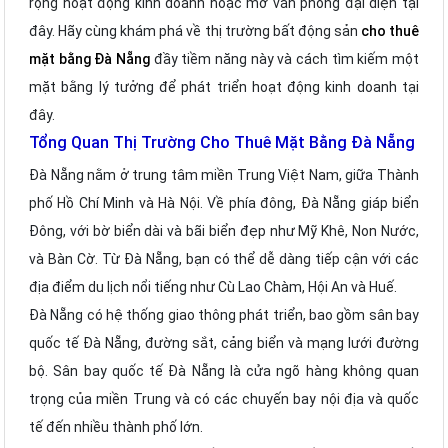
rộng hoạt động kinh doanh hoặc mở văn phòng đại diện tại
đây. Hãy cùng khám phá về thị trường bất động sản
cho thuê
mặt bằng Đà Nẵng
đầy tiềm năng này và cách tìm kiếm một
mặt bằng lý tưởng để phát triển hoạt động kinh doanh tại
đây.
Tổng Quan Thị Trường Cho Thuê Mặt Bằng Đà Nẵng
Đà Nẵng nằm ở trung tâm miền Trung Việt Nam, giữa Thành
phố Hồ Chí Minh và Hà Nội. Về phía đông, Đà Nẵng giáp biển
Đông, với bờ biển dài và bãi biển đẹp như Mỹ Khê, Non Nước,
và Bàn Cờ. Từ Đà Nẵng, bạn có thể dễ dàng tiếp cận với các
địa điểm du lịch nổi tiếng như Cù Lao Chàm, Hội An và Huế.
Đà Nẵng có hệ thống giao thông phát triển, bao gồm sân bay
quốc tế Đà Nẵng, đường sắt, cảng biển và mạng lưới đường
bộ. Sân bay quốc tế Đà Nẵng là cửa ngõ hàng không quan
trọng của miền Trung và có các chuyến bay nội địa và quốc
tế đến nhiều thành phố lớn.