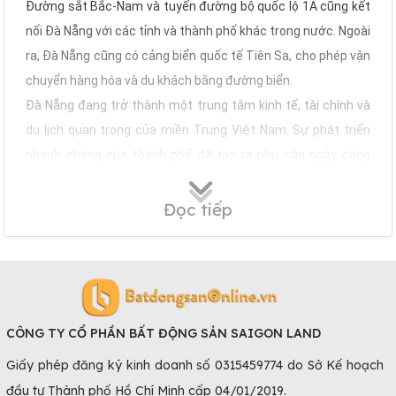
Đường sắt Bắc-Nam và tuyến đường bộ quốc lộ 1A cũng kết
nối Đà Nẵng với các tỉnh và thành phố khác trong nước. Ngoài
ra, Đà Nẵng cũng có cảng biển quốc tế Tiên Sa, cho phép vận
chuyển hàng hóa và du khách bằng đường biển.
Đà Nẵng đang trở thành một trung tâm kinh tế, tài chính và
du lịch quan trọng của miền Trung Việt Nam. Sự phát triển
nhanh chóng của thành phố đã tạo ra nhu cầu ngày càng
tăng về mặt bằng kinh doanh và văn phòng cho thuê.
Chính vì những điều kiện thuận lợi ấy nên khu vực này ngày
Đọc tiếp
càng thu hút một lượng lớn người dân, doanh nghiệp và du
khách đến sinh sống, làm việc và du lịch. Do đó, nhu cầu về
thuê mặt bằng tại Đà Nẵng
không chỉ tập trung vào mặt bằng
kinh doanh, mà còn bao gồm cả văn phòng, căn hộ dịch vụ,
nhà ở và các loại hình khác.
CÔNG TY CỔ PHẦN BẤT ĐỘNG SẢN SAIGON LAND
Giá Cho Thuê Mặt Bằng Đà Nẵng
Giấy phép đăng ký kinh doanh số 0315459774 do Sở Kế hoạch
Giá cho thuê mặt bằng ở Đà Nẵng
có sự đa dạng tùy thuộc
đầu tư Thành phố Hồ Chí Minh cấp 04/01/2019.