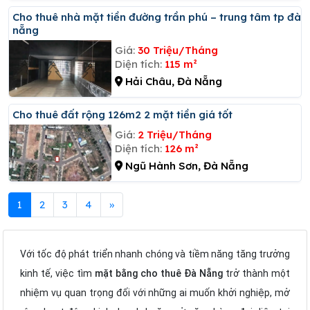
Cho thuê nhà mặt tiền đường trần phú – trung tâm tp đà
nẵng
Giá:
30 Triệu/Tháng
Diện tích:
115 m²
Hải Châu, Đà Nẵng
Cho thuê đất rộng 126m2 2 mặt tiền giá tốt
Giá:
2 Triệu/Tháng
Diện tích:
126 m²
Ngũ Hành Sơn, Đà Nẵng
1
2
3
4
»
Với tốc độ phát triển nhanh chóng và tiềm năng tăng trưởng
kinh tế, việc tìm
mặt bằng cho thuê Đà Nẵng
trở thành một
nhiệm vụ quan trọng đối với những ai muốn khởi nghiệp, mở