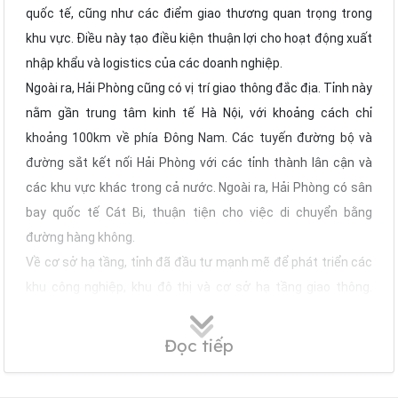
quốc tế, cũng như các điểm giao thương quan trọng trong
khu vực. Điều này tạo điều kiện thuận lợi cho hoạt động xuất
nhập khẩu và logistics của các doanh nghiệp.
Ngoài ra, Hải Phòng cũng có vị trí giao thông đắc địa. Tỉnh này
nằm gần trung tâm kinh tế Hà Nội, với khoảng cách chỉ
khoảng 100km về phía Đông Nam. Các tuyến đường bộ và
đường sắt kết nối Hải Phòng với các tỉnh thành lân cận và
các khu vực khác trong cả nước. Ngoài ra, Hải Phòng có sân
bay quốc tế Cát Bi, thuận tiện cho việc di chuyển bằng
đường hàng không.
Về cơ sở hạ tầng, tỉnh đã đầu tư mạnh mẽ để phát triển các
khu công nghiệp, khu đô thị và cơ sở hạ tầng giao thông.
Thành phố Hải Phòng đã trở thành một trung tâm công
nghiệp, thu hút nhiều doanh nghiệp trong và ngoài nước. Các
Đọc tiếp
khu vực kinh tế trong tỉnh cũng được phát triển và đầu tư để
tạo điều kiện thuận lợi cho các hoạt động kinh doanh và đầu