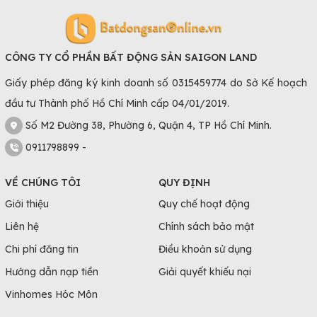
tư.
Sự phát triển của các khu công nghiệp, cảng biển và các
ngành công nghiệp khác đã thu hút nhiều doanh nghiệp đến
CÔNG TY CỔ PHẦN BẤT ĐỘNG SẢN SAIGON LAND
đây mở rộng hoạt động và tìm thuê mặt bằng kinh doanh.
Giấy phép đăng ký kinh doanh số 0315459774 do Sở Kế hoạch
Thị trường
cho thuê mặt bằng ở Hải Phòng
đa dạng với nhiều
đầu tư Thành phố Hồ Chí Minh cấp 04/01/2019.
loại hình kinh doanh khác nhau. Từ các mặt bằng để mở cửa
Số M2 Đường 38, Phường 6, Quận 4, TP Hồ Chí Minh.
hàng, nhà hàng, quán cafe, văn phòng đến các khu công
0911798899 -
nghiệp và khu chế xuất, đều có sự lựa chọn phong phú cho
các doanh nghiệp.
VỀ CHÚNG TÔI
QUY ĐỊNH
Giá Cho Thuê Mặt Bằng Hải Phòng
Giới thiệu
Quy chế hoạt động
Giá mặt bằng cho thuê Hải Phòng
có sự biến động theo từng
Liên hệ
Chính sách bảo mật
khu vực và loại hình kinh doanh. Dưới đây là một số thông tin
Chi phí đăng tin
Điều khoản sử dụng
về giá
cho thuê mặt bằng Hải Phòng
theo từng khu vực cụ
thể:
Hướng dẫn nạp tiền
Giải quyết khiếu nại
- Trung tâm thành phố Hải Phòng: Đây là khu vực tập trung
Vinhomes Hóc Môn
nhiều hoạt động kinh doanh và mua sắm. Đối với cửa hàng,