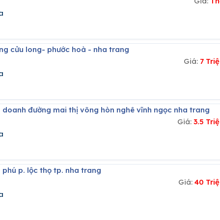
Giá:
Th
a
ng cửu long- phước hoà - nha trang
Giá:
7 Tr
a
h doanh đường mai thị võng hòn nghê vĩnh ngọc nha trang
Giá:
3.5 Tr
a
 phú p. lộc thọ tp. nha trang
Giá:
40 Tri
a