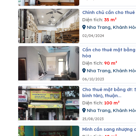
Chính chủ cần cho thu
Diện tích:
35 m²
Nha Trang, Khánh Hò
02/04/2024
Cần cho thuê mặt bằng diện tích 90m2 giá 8 triệu/tháng tại phước long ,nha trang ,khánh
hòa
Diện tích:
90 m²
Nha Trang, Khánh Hò
06/10/2023
Cho thuê mặt bằng dt: 5m x20m; địa chỉ số 04- trường sa,vĩnh nguyên, nha trang (gần chợ
bình tân), thuận...
Diện tích:
100 m²
Nha Trang, Khánh Hò
25/08/2023
Mình cần sang nhượng 