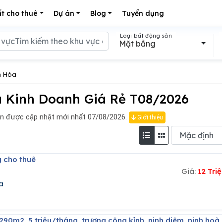
t cho thuê
Dự án
Blog
Tuyển dụng
Loại bất động sản
Mặt bằng
h Hòa
 Kinh Doanh Giá Rẻ T08/2026
n được cập nhật mới nhất 07/08/2026.
Giới thiệu
g cho thuê
Giá:
12 Tr
a
 290m2, 5 triệu/tháng, trương công kỉnh, ninh diêm, ninh hoà