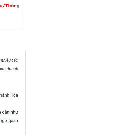
ệu/Tháng
t nhiều các
kinh doanh
 Khánh Hòa
ân cận như
 ngõ quan