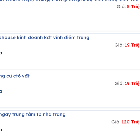
Giá:
5 Tri
ophouse kinh doanh kđt vĩnh điềm trung
Giá:
19 Tr
a
ng cư ct6 vđt
Giá:
19 Tr
a
 ngay trung tâm tp nha trang
Giá:
120 Tri
a