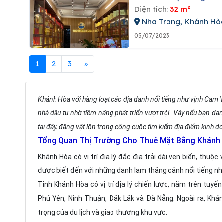
Diện tích:
32 m²
Nha Trang, Khánh Hò
05/07/2023
1
2
3
»
Khánh Hòa với hàng loạt các địa danh nổi tiếng như vịnh Cam Vi
nhà đầu tư nhờ tiềm năng phát triển vượt trội. Vậy nếu bạn đ
tại đây, đâng vật lộn trong công cuộc tìm kiếm địa điểm kinh d
Tổng Quan Thị Trường Cho Thuê Mặt Bằng Khánh
Khánh Hòa có vị trí địa lý đắc địa trải dài ven biển, thu
được biết đến với những danh lam thắng cảnh nổi tiếng n
Tỉnh Khánh Hòa có vị trí địa lý chiến lược, nằm trên tuyế
Phú Yên, Ninh Thuận, Đắk Lắk và Đà Nẵng. Ngoài ra, Kh
trọng của du lịch và giao thương khu vực.