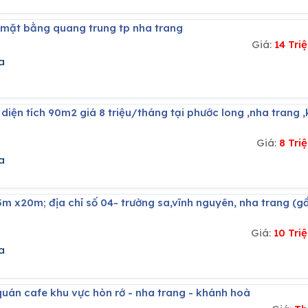
ê mặt bằng quang trung tp nha trang
Giá:
14 Tr
a
Giá:
8 Tri
a
Giá:
10 Tri
a
quán cafe khu vực hòn rớ - nha trang - khánh hoà