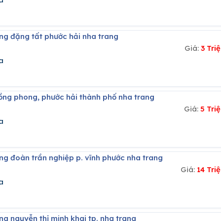
ng đặng tất phước hải nha trang
Giá:
3 Tr
a
hồng phong, phước hải thành phố nha trang
Giá:
5 Tri
a
ng đoàn trần nghiệp p. vĩnh phước nha trang
Giá:
14 Tr
a
ng nguyễn thị minh khai tp. nha trang