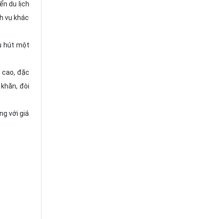
ển du lịch
ch vụ khác
u hút một
 cao, đặc
 khăn, đòi
ng với giá