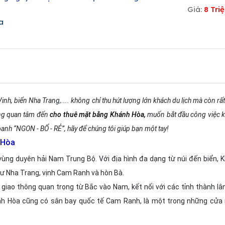
Giá:
8 Tri
a
nh, biển Nha Trang,.... không chỉ thu hút lượng lớn khách du lịch mà còn rấ
ang quan tâm đến
cho thuê mặt bằng Khánh Hòa
,
muốn bắt đầu công việc 
oanh “NGON - BỔ - RẺ”, hãy để chúng tôi giúp bạn một tay!
 Hòa
ộc vùng duyên hải Nam Trung Bộ. Với địa hình đa dạng từ núi đến biển,
hư Nha Trang, vịnh Cam Ranh và hòn Bà.
n giao thông quan trọng từ Bắc vào Nam, kết nối với các tỉnh thành l
ánh Hòa cũng có sân bay quốc tế Cam Ranh, là một trong những cửa