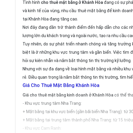
Tình hình
cho thuê mặt bằng ở Khánh Hòa
đang có sự phát
và kinh tế của vùng, nhu cầu thuê mặt bằng để kinh doanh
tại Khánh Hòa đang tăng cao.
Nơi đây đang dần trở thành điểm đến hấp dẫn cho các nhà
lượng lớn du khách trong và ngoài nước, tạo ra nhu cầu ca
Tuy nhiên, do sự phát triển nhanh chóng và tăng trưởng k
biệt là ở những khu vực trung tâm và gần biển. Việc tìm đ
hỏi sự kiên nhẫn và nắm bắt thông tin thị trường kỹ lưỡng.
Nhưng với sự đa dạng về loại hình mặt bằng và nhiều khu v
rẻ. Điều quan trọng là nắm bắt thông tin thị trường, tìm h
Giá Cho Thuê Mặt Bằng Khánh Hòa
Giá
cho thuê mặt bằng kinh doanh ở Khánh Hòa
có thể tha
- Khu vực trung tâm Nha Trang:
+ Mặt bằng tại khu vực biển (gần bãi biển Nha Trang): từ 3
+ Mặt bằng tại trung tâm thành phố Nha Trang: từ 15 triệ
- Khu vực Cam Ranh: