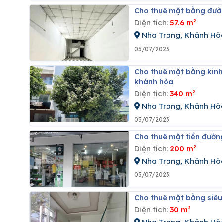
Cho thuê mặt bằng đườ
Diện tích:
57.6 m²
Nha Trang, Khánh Hò
05/07/2023
Cho thuê mặt bằng kinh doanh ngang 8,5m đường hùng vương, khu phố tây, nha trang,
khánh hòa
Diện tích:
340 m²
Nha Trang, Khánh Hò
05/07/2023
Cho thuê mặt tiền đườn
Diện tích:
200 m²
Nha Trang, Khánh Hò
05/07/2023
Cho thuê mặt bằng siê
Diện tích:
30 m²
Nha Trang, Khánh Hò