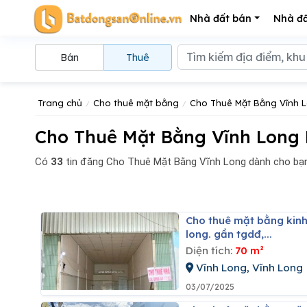
Nhà đất bán
Nhà đấ
Bán
Thuê
Trang chủ
Cho thuê mặt bằng
Cho Thuê Mặt Bằng Vĩnh 
Cho Thuê Mặt Bằng Vĩnh Long 
Có
33
tin đăng
Cho Thuê Mặt Bằng Vĩnh Long dành cho bạn
Cho thuê mặt bằng kinh doanh 4m nhà mặt tiền 7tr kv trung tâm ngã 4 ql1a thành phố vĩnh
long. gần tgdđ,...
Diện tích:
70 m²
Vĩnh Long, Vĩnh Long
03/07/2025