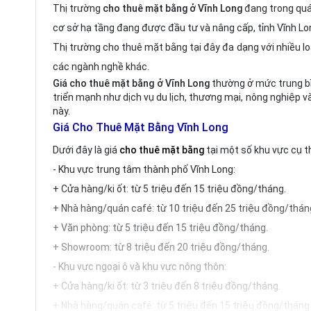
Thị trường
cho thuê mặt bằng ở Vĩnh Long
đang trong quá 
cơ sở hạ tầng đang được đầu tư và nâng cấp, tỉnh Vĩnh Lon
Thị trường cho thuê mặt bằng tại đây đa dạng với nhiều l
các ngành nghề khác.
Giá cho thuê mặt bằng ở Vĩnh Long
thường ở mức trung bìn
triển mạnh như dịch vụ du lịch, thương mại, nông nghiệp 
này.
Giá Cho Thuê Mặt Bằng Vĩnh Long
Dưới đây là giá
cho thuê mặt bằng
tại một số khu vực cụ th
- Khu vực trung tâm thành phố Vĩnh Long:
+ Cửa hàng/ki ốt: từ 5 triệu đến 15 triệu đồng/tháng.
+ Nhà hàng/quán café: từ 10 triệu đến 25 triệu đồng/thán
+ Văn phòng: từ 5 triệu đến 15 triệu đồng/tháng.
+ Showroom: từ 8 triệu đến 20 triệu đồng/tháng.
- Khu vực ngoại ô và khu vực nông thôn:
+ Cửa hàng/ki ốt: từ 3 triệu đến 8 triệu đồng/tháng.
+ Nhà hàng/quán café: từ 5 triệu đến 15 triệu đồng/tháng