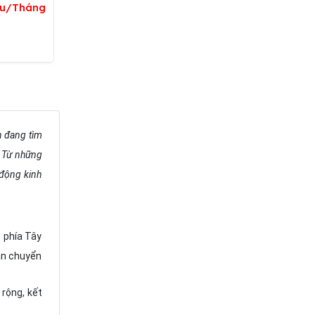
iệu/Tháng
n đang tìm
. Từ những
 động kinh
 phía Tây
vận chuyển
 rộng, kết