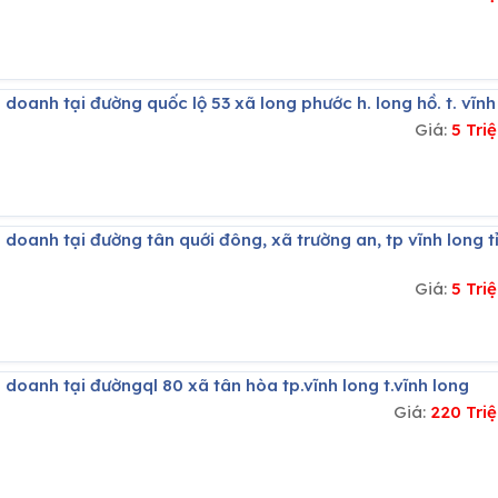
 doanh tại đường quốc lộ 53 xã long phước h. long hồ. t. vĩnh
Giá:
5 Tri
Giá:
5 Tri
 doanh tại đườngql 80 xã tân hòa tp.vĩnh long t.vĩnh long
Giá:
220 Tri