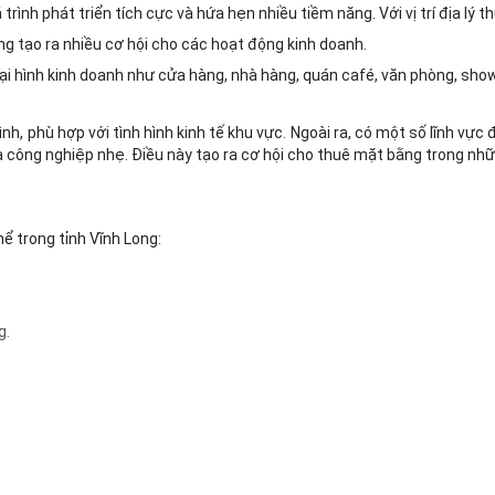
trình phát triển tích cực và hứa hẹn nhiều tiềm năng. Với vị trí địa lý th
g tạo ra nhiều cơ hội cho các hoạt động kinh doanh.
oại hình kinh doanh như cửa hàng, nhà hàng, quán café, văn phòng, sh
h, phù hợp với tình hình kinh tế khu vực. Ngoài ra, có một số lĩnh vực
và công nghiệp nhẹ. Điều này tạo ra cơ hội cho thuê mặt bằng trong n
ể trong tỉnh Vĩnh Long:
g.
.