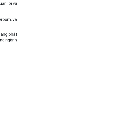
uận lợi và
owroom, và
 đang phát
hững ngành