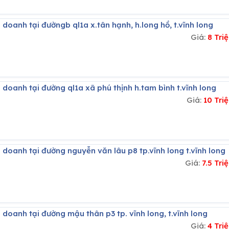
 doanh tại đườngb ql1a x.tân hạnh, h.long hồ, t.vĩnh long
Giá:
8 Tri
 doanh tại đường ql1a xã phú thịnh h.tam bình t.vĩnh long
Giá:
10 Tri
 doanh tại đường nguyễn văn lâu p8 tp.vĩnh long t.vĩnh long
Giá:
7.5 Tr
 doanh tại đường mậu thân p3 tp. vĩnh long, t.vĩnh long
Giá:
4 Tri