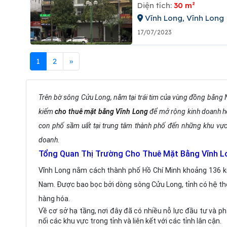
Diện tích:
30 m²
Vĩnh Long, Vĩnh Long
17/07/2023
1
2
»
Trên bờ sông Cửu Long, nằm tại trái tim của vùng đồng bằng 
kiếm
cho thuê mặt bằng Vĩnh Long
để mở rộng kinh doanh hoặ
con phố sầm uất tại trung tâm thành phố đến những khu vực
doanh.
Tổng Quan Thị Trường Cho Thuê Mặt Bằng Vĩnh 
Vĩnh Long nằm cách thành phố Hồ Chí Minh khoảng 136 
Nam. Được bao bọc bởi dòng sông Cửu Long, tỉnh có hệ thố
hàng hóa.
Về cơ sở hạ tầng, nơi đây đã có nhiều nỗ lực đầu tư và p
nối các khu vực trong tỉnh và liên kết với các tỉnh lân cận.