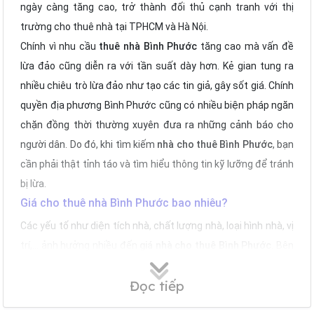
ngày càng tăng cao, trở thành đối thủ cạnh tranh với thị
trường cho thuê nhà tại TPHCM và Hà Nội.
Chính vì nhu cầu
thuê nhà Bình Phước
tăng cao mà vấn đề
lừa đảo cũng diễn ra với tần suất dày hơn. Kẻ gian tung ra
nhiều chiêu trò lừa đảo như tạo các tin giả, gây sốt giá. Chính
quyền địa phương Bình Phước cũng có nhiều biện pháp ngăn
chặn đồng thời thường xuyên đưa ra những cảnh báo cho
người dân. Do đó, khi tìm kiếm
nhà cho thuê Bình Phước
, bạn
cần phải thật tỉnh táo và tìm hiểu thông tin kỹ lưỡng để tránh
bị lừa.
Giá cho thuê nhà Bình Phước bao nhiêu?
Các yếu tố như diện tích nhà, chất lượng nhà, loại hình nhà, vị
trí,... ảnh hưởng nhiều đến
giá nhà cho thuê Bình Phước
. Bên
cạnh đó, nhà ở khu vực như gần khu công nghiệp, thị xã,
Đọc tiếp
thành phố thường sẽ có giá cho thuê cao hơn so với nhà ở
những khu vực khác.
Giá thuê nhà Bình Phước
theo khu vực