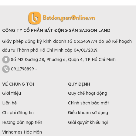
để bạn tham khảo như sau:
Nhà cho thuê tại thành phố Đồng Xoài giá dao động
từ 10 - 100 triệu/tháng.
CÔNG TY CỔ PHẦN BẤT ĐỘNG SẢN SAIGON LAND
Nhà cho thuê tại thị xã Bình Long, Chơn Thành,
Phước Long dao động trong khoảng từ 5 - 50 triệu
Giấy phép đăng ký kinh doanh số 0315459774 do Sở Kế hoạch
đồng/tháng.
đầu tư Thành phố Hồ Chí Minh cấp 04/01/2019.
Nhà cho thuê tại các huyện Bù Đăng, Bù Đốp, Bù Gia
Số M2 Đường 38, Phường 6, Quận 4, TP Hồ Chí Minh.
Mập,... dao động từ 5 - 30 triệu/tháng.
0911798899 -
Ưu điểm dịch vụ
cho thuê nhà Bình Phước
VỀ CHÚNG TÔI
QUY ĐỊNH
- Khi tìm
nhà cho thuê Bình Phước
, bạn sẽ đảm bảo được
Giới thiệu
Quy chế hoạt động
không gian riêng tư và tự do về thời gian sinh hoạt, không lo
Liên hệ
Chính sách bảo mật
giờ giới nghiêm như những khu trọ.
- Nhà thuê thường có nhiều phòng, nếu bạn không sử
Chi phí đăng tin
Điều khoản sử dụng
dụng hết thì có thể chia sẻ phòng cho thuê với người khác
Hướng dẫn nạp tiền
Giải quyết khiếu nại
nhằm tiết kiệm một phần chi phí thuê nhà.
Vinhomes Hóc Môn