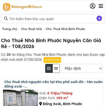
4
Trang chủ
Cho thuê nhà
Cho Thuê Nhà Bình Phước
Cho Thuê Nhà Bình Phước Nguyên Căn Giá
Rẻ - T08/2026
Có
30
tin đăng
Cho Thuê Nhà Bình Phước dành cho bạn được cập
nhật mới nhất 07/08/2026.
Giới thiệu
Cho thuê nhà nguyên căn tại khu phố suối đá - tân xuân-
đồng xoài -...
Giá:
4 Triệu/Tháng
Diện tích:
190 m²
Đồng Xoài, Bình Phước