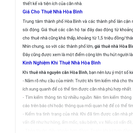
thiết kế và tiện ích của căn nhà.
Giá Cho Thuê Nhà Hòa Bình
Trung tâm thành phố Hòa Bình và các thành phố lân cận 
sôi động. Giá thuê các căn hộ tại đây dao động từ khoảng 
cho thuê nhà cũng khá thấp, khoảng từ 1,5 triệu đồng/thán
Nhìn chung, so với các thành phố lớn,
giá thuê nhà Hòa Bì
Đây cũng được xem là một điểm cộng lớn thu hút người l
Kinh Nghiệm Khi Thuê Nhà Hòa Bình
Khi
thuê nhà nguyên căn Hòa Bình
, bạn nên lưu ý một số 
- Nắm rõ nhu cầu của mình: Trước khi tìm kiếm nhà cho thu
ích xung quanh để có thể tìm được căn nhà phù hợp nhất.
- Tìm kiếm thông tin từ nhiều nguồn: Nên tìm kiếm thông
cáo trên báo chí hoặc thông qua mối quan hệ để có thể tì
- Kiểm tra tình trạng của nhà: Khi đã tìm được căn nhà 
vấn đề như hư hỏng, ẩm mốc, sâu bệnh, v.v. Nếu có vấn đề,
- Thỏa thuận điều khoản hợp đồng: Trước khi ký hợp đồng