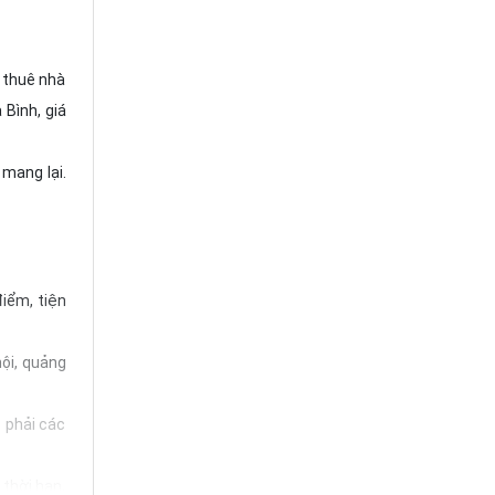
 thuê nhà
 Bình, giá
 mang lại.
điểm, tiện
ội, quảng
 phải các
thời hạn,