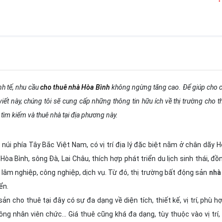
inh tế, nhu cầu
cho thuê nhà Hòa Bình
không ngừng tăng cao. Để giúp cho 
viết này, chúng tôi sẽ cung cấp những thông tin hữu ích về thị trường cho th
 tìm kiếm và thuê nhà tại địa phương này.
úi phía Tây Bắc Việt Nam, có vị trí địa lý đặc biệt nằm ở chân dãy H
òa Bình, sông Đà, Lai Châu, thích hợp phát triển du lịch sinh thái, đồ
, lâm nghiệp, công nghiệp, dịch vụ. Từ đó, thị trường bất động sản
nhà
ển.
n cho thuê tại đây có sự đa dạng về diện tích, thiết kế, vị trí, phù h
ng nhân viên chức... Giá thuê cũng khá đa dạng, tùy thuộc vào vị trí, 