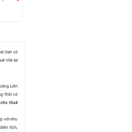
các bạn có
uê nhà tại
oàng Liên
ng thời có
 cho thuê
ợp với nhu
diện tích,