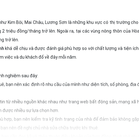
như Kim Bôi, Mai Châu, Lương Sơn là những khu vực có thị trường cho
2 triệu đồng/tháng trở lên. Ngoài ra, tại các vùng nông thôn của Hòa
g trở lên.
nh
khá dễ chịu và được đánh giá phù hợp so với chất lượng và tiện ích
àm việc và du khách đổ về đây mỗi năm.
kinh nghiệm sau đây:
ê, bạn nên xác định rõ nhu cầu của mình như diện tích, số phòng, địa 
 tin từ nhiều nguồn khác nhau như trang web bất động sản, mạng xã h
m được nhiều sự lựa chọn hơn.
phù hợp, bạn nên kiểm tra kỹ tình trạng của nhà để đảm bảo không gặp
 bạn nên đề nghị chủ nhà sửa chữa trước khi thuê.
, bạn cần đọc kỹ và thỏa thuận điều khoản của hợp đồng thuê nhà như 