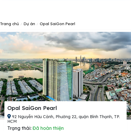
Trang chủ
Dự án
Opal SaiGon Pearl
Opal SaiGon Pearl
92 Nguyễn Hữu Cảnh, Phường 22, quận Bình Thạnh, TP.
HCM
Trạng thái:
Đã hoàn thiện