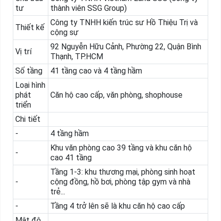
tư
thành viên SSG Group)
Công ty TNHH kiến trúc sư Hồ Thiệu Trị và
Thiết kế
cộng sự
92 Nguyễn Hữu Cảnh, Phường 22, Quận Bình
Vị trí
Thạnh, TP.HCM
Số tầng
41 tầng cao và 4 tầng hầm
Loại hình
phát
Căn hộ cao cấp, văn phòng, shophouse
triển
Chi tiết
-
4 tầng hầm
Khu văn phòng cao 39 tầng và khu căn hộ
-
cao 41 tầng
Tầng 1-3: khu thương mại, phòng sinh hoạt
-
cộng đồng, hồ bơi, phòng tập gym và nhà
trẻ...
-
Tầng 4 trở lên sẽ là khu căn hộ cao cấp
Mật độ