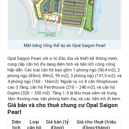
Mặt bằng tổng thể dự án Opal Saigon Pearl
Opal Saigon Pearl, với vị trí đắc địa và thiết kế thông minh,
cung cấp căn hộ đa dạng diện tích và tiện ích công cộng
hấp dẫn. Các loại căn hộ bao gồm 1 phòng ngủ (50,4 m2), 2
phòng ngủ (85m2, 89m2, 99 m2), 3 phòng ngủ (131,5 m2), và
4 phòng ngủ (160 - 166m2). Ngoài ra, có 8 căn Shophouse
cao 3 tầng, căn hộ Penthouse (210 – 240 m2), và căn hộ
Duplex (320 – 350 m2). Tầng 1-3 là khu mua sắm và trung
tâm thương mại, văn phòng hiện đại, và các tiện ích đi kèm.
Giá bán và cho thuê chung cư Opal Saigon
Pearl
Diện
Loại
Giá bán (tỷ
Giá cho thuê (triệu
tích
căn hộ
đồng)
đồng/tháng)