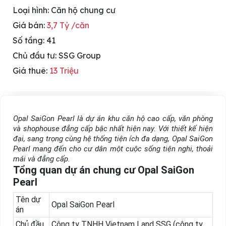
Loại hình:
Căn hộ chung cư
Giá bán:
3,7 Tỷ /căn
Số tầng: 41
Chủ đầu tư: SSG Group
Giá thuê:
13 Triệu
Opal SaiGon Pearl là dự án khu căn hộ cao cấp, văn phòng
và shophouse đẳng cấp bậc nhất hiện nay. Với thiết kế hiện
đại, sang trọng cùng hệ thống tiện ích đa dạng, Opal SaiGon
Pearl mang đến cho cư dân một cuộc sống tiện nghi, thoải
mái và đẳng cấp.
Tổng quan dự án chung cư Opal SaiGon
Pearl
Tên dự
Opal SaiGon Pearl
án
Chủ đầu
Công ty TNHH Vietnam Land SSG (công ty