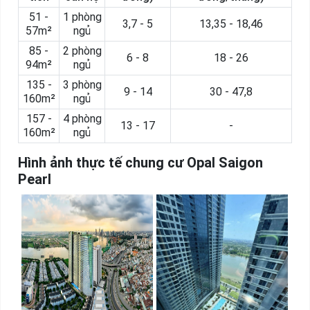
51 -
1 phòng
3,7 - 5
13,35 - 18,46
57m²
ngủ
85 -
2 phòng
6 - 8
18 - 26
94m²
ngủ
135 -
3 phòng
9 - 14
30 - 47,8
160m²
ngủ
157 -
4 phòng
13 - 17
-
160m²
ngủ
Hình ảnh thực tế chung cư Opal Saigon
Pearl