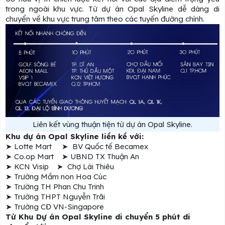
trong ngoài khu vực. Từ dự án Opal Skyline dễ dàng di
chuyển về khu vực trung tâm theo các tuyến đường chính.
Liên kết vùng thuận tiện từ dự án Opal Skyline.
Khu dự án Opal Skyline liền kề với:
➤ Lotte Mart ➤ BV Quốc tế Becamex
➤ Co.op Mart ➤ UBND TX Thuận An
➤ KCN Visip ➤ Chợ Lái Thiêu
➤ Trường Mầm non Hoa Cúc
➤ Trường TH Phan Chu Trinh
➤ Trường THPT Nguyễn Trãi
➤ Trường CĐ VN-Singapore
Từ Khu Dự án Opal Skyline di chuyển 5 phút di