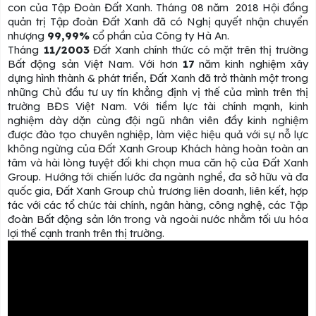
con của Tập Đoàn Đất Xanh. Tháng 08 năm 2018 Hội đồng
quản trị Tập đoàn Đất Xanh đã có Nghị quyết nhận chuyển
nhượng
99,99%
cổ phần của Công ty Hà An.
Tháng
11/2003
Đất Xanh chính thức có mặt trên thị trường
Bất động sản Việt Nam. Với hơn
17
năm kinh nghiệm xây
dựng hình thành & phát triển, Đất Xanh đã trở thành một trong
những Chủ đầu tư uy tín khẳng định vị thế của mình trên thị
trường BĐS Việt Nam. Với tiềm lực tài chính mạnh, kinh
nghiệm dày dặn cùng đội ngũ nhân viên đầy kinh nghiệm
được đào tạo chuyên nghiệp, làm việc hiệu quả với sự nỗ lực
không ngừng của Đất Xanh Group Khách hàng hoàn toàn an
tâm và hài lòng tuyệt đối khi chọn mua căn hộ của Đất Xanh
Group. Hướng tới chiến lước đa ngành nghề, đa sở hữu và đa
quốc gia, Đất Xanh Group chủ trương liên doanh, liên kết, hợp
tác với các tổ chức tài chính, ngân hàng, công nghệ, các Tập
đoàn Bất động sản lớn trong và ngoài nước nhằm tối ưu hóa
lợi thế cạnh tranh trên thị trường.