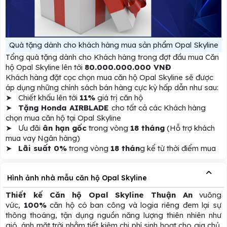
Quà tặng dành cho khách hàng mua sản phẩm Opal Skyline
Tổng quà tặng dành cho Khách hàng trong đợt đầu mua Căn
hộ Opal Skyline lên tới
80.000.000.000 VNĐ
Khách hàng đặt cọc chọn mua căn hộ Opal Skyline sẽ được
áp dụng những chính sách bán hàng cực kỳ hấp dẫn như sau:
➤ Chiết khấu lên tới
11%
giá trị căn hộ
➤
Tặng Honda AIRBLADE
cho tất cả các Khách hàng
chọn mua căn hộ tại Opal Skyline
➤ Ưu đãi
ân hạn gốc
trong vòng
18 tháng
(Hỗ trợ khách
mua vay Ngân hàng)
➤
Lãi suất 0%
trong vòng
18 thán
g kể từ thời điểm mua
Hình ảnh nhà mẫu căn hộ Opal Skyline
Thiết kế Căn hộ Opal Skyline Thuận An
vuông
vức,
100%
căn hộ có ban công và logia riêng đem lại sự
thông thoáng, tận dụng nguồn năng lượng thiên nhiên như
gió, ánh mặt trời nhằm tiết kiệm chi phí sinh hoạt cho gia chủ.