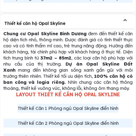
Thiết kế căn hộ Opal Skyline
Chung cư Opal Skyline Bình Dương
đem đến thiết kế căn
hộ diện tích nhỏ, thông minh. Được đánh giá có tính thiết thực
cao và có tính thẩm mĩ cao, trẻ trung năng động. Hướng đến
khách hàng, tài chính phù hợp với khách hàng ở thực tế. Diện
tích trung bình từ
37m2 – 85m2
, các loại căn hộ phù hợp với
nhu cầu của thị trường.
Dự án Opal Skyline Đất
Xanh
mang đến không gian sống xanh gần gũi với môi
trường thiên nhiên. Thiết kế tối ưu diện tích,
100% căn hộ có
ban công và logia riêng.
Nhìn chung các căn hộ thông
thoáng, thiết kế vuông vức, không lỗi, không ôm thang máy.
LAYOUT THIẾT KẾ CẮN HỘ OPAL SKYLINE
Thiết kế Căn 1 Phòng ngủ Opal Skyline điển hình
Thiết kế Căn 2 Phòng ngủ Opal Skyline điển hình