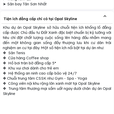
➤ Sân bay Tân Sơn Nhất
Tiện ích đẳng cấp chỉ có tại Opal Skyline
Khu dự án Opal Skyline sở hữu chuỗi tiện ích khổng lồ đẳng
cấp được Chủ đầu tư Đất Xanh đặc biệt chuẩn bị kỹ lưỡng với
tiêu chí đặt chất lượng cuộc sống lên hàng đầu nhằm mang
đến một không gian sống đầy thượng lưu khi cư dân trải
nghiệm an cư tại đây. Một số tiện ích nổi bật tại dự án như:
❖ Sân Tenis
❖ Cửa hàng Coffee shop
❖ Hồ bơi tràn bờ đẳng cấp 5*
❖ Khu vui chơi dành cho trẻ em
❖ Hệ thống an ninh cao cấp bảo vệ 24/7
❖ Chuỗi trung tâm CSSK như Gym - Spa - Yoga
❖ Công viên nội khu rộng lớn xanh mát tại Opal Skyline
❖ Trung tâm thương mại sầm uất ngay dưới chân dự án Opal
Skyline