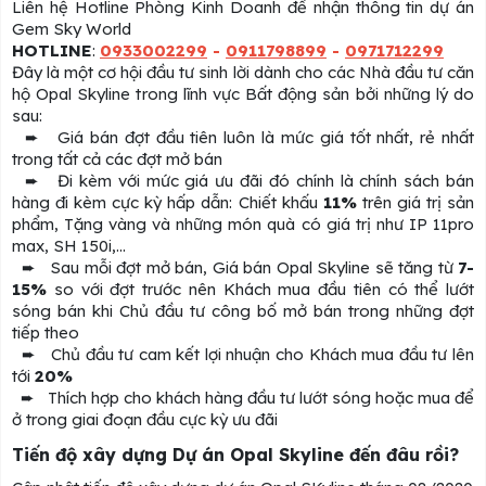
Liên hệ Hotline Phòng Kinh Doanh để nhận thông tin dự án
Gem Sky World
HOTLINE
:
0933002299
-
0911798899
-
0971712299
Đây là một cơ hội đầu tư sinh lời dành cho các Nhà đầu tư căn
hộ Opal Skyline trong lĩnh vực Bất động sản bởi những lý do
sau:
➨ Giá bán đợt đầu tiên luôn là mức giá tốt nhất, rẻ nhất
trong tất cả các đợt mở bán
➨ Đi kèm với mức giá ưu đãi đó chính là chính sách bán
hàng đi kèm cực kỳ hấp dẫn: Chiết khấu
11%
trên giá trị sản
phẩm, Tặng vàng và những món quà có giá trị như IP 11pro
max, SH 150i,...
➨ Sau mỗi đợt mở bán, Giá bán Opal Skyline sẽ tăng từ
7-
15%
so với đợt trước nên Khách mua đầu tiên có thể lướt
sóng bán khi Chủ đầu tư công bố mở bán trong những đợt
tiếp theo
➨ Chủ đầu tư cam kết lợi nhuận cho Khách mua đầu tư lên
tới
20%
➨ Thích hợp cho khách hàng đầu tư lướt sóng hoặc mua để
ở trong giai đoạn đầu cực kỳ ưu đãi
Tiến độ xây dựng Dự án Opal Skyline đến đâu rồi?