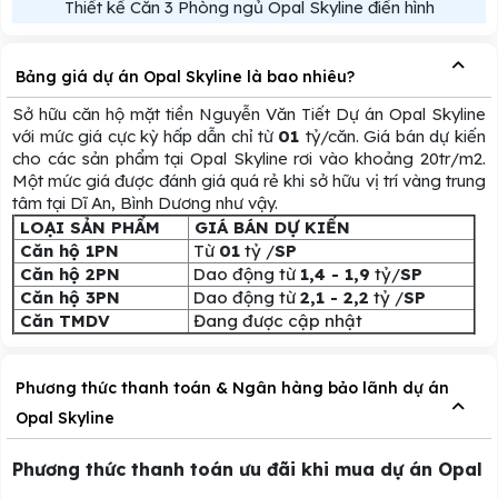
Thiết kế Căn 3 Phòng ngủ Opal Skyline điển hình
Bảng giá dự án Opal Skyline là bao nhiêu?
Sở hữu căn hộ mặt tiền Nguyễn Văn Tiết Dự án Opal Skyline
với mức giá cực kỳ hấp dẫn chỉ từ
01
tỷ/căn. Giá bán dự kiến
cho các sản phẩm tại Opal Skyline rơi vào khoảng 20tr/m2.
Một mức giá được đánh giá quá rẻ khi sở hữu vị trí vàng trung
tâm tại Dĩ An, Bình Dương như vậy.
LOẠI SẢN PHẨM
GIÁ BÁN DỰ KIẾN
Căn hộ 1PN
Từ
01
tỷ /
SP
Căn hộ 2PN
Dao động từ
1,4 - 1,9
tỷ/
SP
Căn hộ 3PN
Dao động từ
2,1 - 2,2
tỷ /
SP
Căn TMDV
Đang được cập nhật
Phương thức thanh toán & Ngân hàng bảo lãnh dự án
Opal Skyline
Phương thức thanh toán ưu đãi khi mua dự án Opal