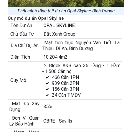
Phối cảnh tổng thể dự án Opal Skyline Bình Dương
Quy mô dự án Opal Skyline
Tên Dự Án
OPAL SKYLINE
Chủ Đầu Tư
Đất Xanh Group
Mặt tiền trục Nguyễn Văn Tiết, Lái
Địa Chỉ Dự Án
Thiêu, Dĩ An, Bình Dương
Diện Tích
10,204.4m2
2 Block A&B cao 36 Tầng - 1 Hầm
- 1.506 Căn hộ
✔ 466 Căn 1PN
Quy Mô
✔ 939 Căn 2PN
✔ 156 Căn 3PN
✔ 24 Căn TMDV
Mật Độ Xây
35%
Dựng
Đơn Vị Quản
CBRE - Savills
Lý Bảo Hành