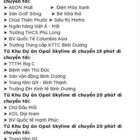
chuyển tới:
➤ AEON Mall ➤ Điện Máy Xanh
➤ Sân Golf Sông ➤ Bé Nhà thờ
➤ Chùa Thiên Phước ➤ Siêu thị Metro
➤ Ngân hàng Việt Á - MB
➤ Trường THCS Phú Long
➤ BV Quốc Tế Columbia Asia
➤ Trường Trung cấp KTTC Bình Dương
Từ Khu Dự án Opal Skyline di chuyển 15 phút di
chuyển tới:
➤ TTTM Big C
➤ Bệnh viện Thủ Đức
➤ Sân vận động Bình Dương
➤ Trung tâm Q9 - Bình Thạnh
➤ Trường ĐH Kinh tế Bình Dương
Từ Khu Dự án Opal Skyline di chuyển 20 phút di
chuyển tới:
➤ Chợ Đầu Mối
➤ KDL Đại Nam
➤ BV Quốc tế Hạnh Phúc
Từ Khu Dự án Opal Skyline di chuyển 20 phút di
chuyển tới:
➤ Trung tâm Q1