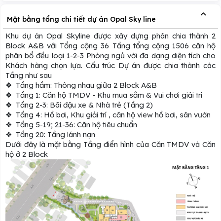
Mặt bằng tổng chi tiết dự án Opal Sky line
Khu dự án Opal Skyline được xây dựng phân chia thành 2
Block A&B với Tổng cộng 36 Tầng tổng cộng 1506 căn hộ
phân bổ đều loại 1-2-3 Phòng ngủ với đa dạng diện tích cho
Khách hàng chọn lựa. Cấu trúc Dự án được chia thành các
Tầng như sau
❖ Tầng hầm: Thông nhau giữa 2 Block A&B
❖ Tầng 1: Căn hộ TMDV - Khu mua sắm & Vui chơi giải trí
❖ Tầng 2-3: Bãi đậu xe & Nhà trẻ (Tầng 2)
❖ Tầng 4: Hồ bơi, Khu giải trí , căn hộ view hồ bơi, sân vườn
❖ Tầng 5-19; 21-36: Căn hộ tiêu chuẩn
❖ Tầng 20: Tầng lánh nạn
Dưới đây là mặt bằng Tầng điển hình của Căn TMDV và Căn
hộ ở 2 Block