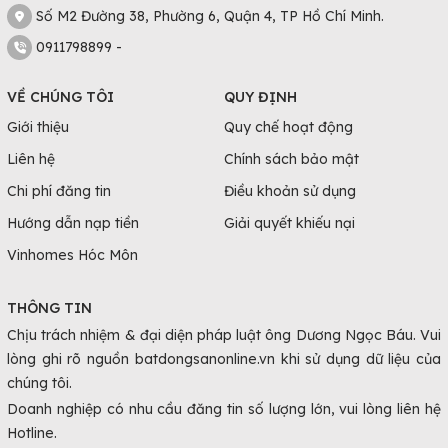
Số M2 Đường 38, Phường 6, Quận 4, TP Hồ Chí Minh.
0911798899 -
VỀ CHÚNG TÔI
QUY ĐỊNH
Giới thiệu
Quy chế hoạt động
Liên hệ
Chính sách bảo mật
Chi phí đăng tin
Điều khoản sử dụng
Hướng dẫn nạp tiền
Giải quyết khiếu nại
Vinhomes Hóc Môn
THÔNG TIN
Chịu trách nhiệm & đại diện pháp luật ông Dương Ngọc Báu. Vui
lòng ghi rõ nguồn batdongsanonline.vn khi sử dụng dữ liệu của
chúng tôi.
Doanh nghiệp có nhu cầu đăng tin số lượng lớn, vui lòng liên hệ
Hotline.