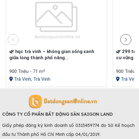
🌿 hqc trà vinh – không gian sống xanh
🌿 299 triệu nhận ngay nhà ở xã hội – an
giữa lòng thành phố năng...
cư vững bề
900 Triệu - 71 m²
900 Triệu/
Trà Vinh, Trà Vinh
Trà Vinh,
CÔNG TY CỔ PHẦN BẤT ĐỘNG SẢN SAIGON LAND
Giấy phép đăng ký kinh doanh số 0315459774 do Sở Kế hoạch
đầu tư Thành phố Hồ Chí Minh cấp 04/01/2019.