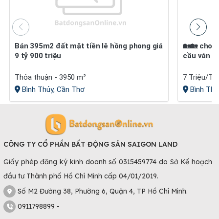
Bán 395m2 đất mặt tiền lê hồng phong giá
🏡🏡 cho thuê nhà nguyên căn – gần chợ
9 tỷ 900 triệu
cầu ván 
Thỏa thuận - 3950 m²
7 Triệu/Th
Bình Thủy, Cần Thơ
Bình Thủ
CÔNG TY CỔ PHẦN BẤT ĐỘNG SẢN SAIGON LAND
Giấy phép đăng ký kinh doanh số 0315459774 do Sở Kế hoạch
đầu tư Thành phố Hồ Chí Minh cấp 04/01/2019.
Số M2 Đường 38, Phường 6, Quận 4, TP Hồ Chí Minh.
0911798899 -