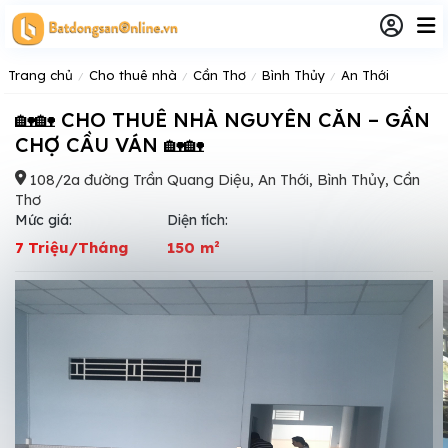
Trang chủ
Cho thuê nhà
Cần Thơ
Bình Thủy
An Thới
🏡🏡 CHO THUÊ NHÀ NGUYÊN CĂN – GẦN
CHỢ CẦU VÁN 🏡🏡
108/2a đường Trần Quang Diệu, An Thới, Bình Thủy, Cần
Thơ
Mức giá:
Diện tích:
7 Triệu/Tháng
150 m²