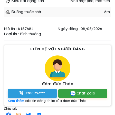
Kiểu bất động sản
Nhà mặt phố, mặt tiền
Đường trước nhà
6m
Mã tin : #187681
Ngày đăng : 08/05/2026
Loại tin : Bình thường
LIÊN HỆ VỚI NGƯỜI ĐĂNG
đàm đức Thảo
0988993***
Chat Zalo
Xem thêm
các tin đăng khác của đàm đức Thảo
Chia sẻ: