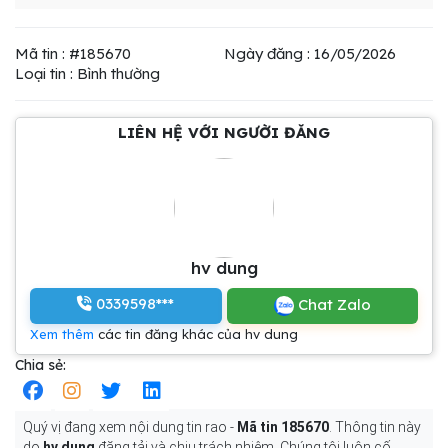
Mã tin : #185670
Ngày đăng : 16/05/2026
Loại tin : Bình thường
LIÊN HỆ VỚI NGƯỜI ĐĂNG
hv dung
0339598***
Chat Zalo
Xem thêm
các tin đăng khác của hv dung
Chia sẻ:
Quý vị đang xem nội dung tin rao -
Mã tin 185670
. Thông tin này
do
hv dung
đăng tải và chịu trách nhiệm. Chúng tôi luôn cố