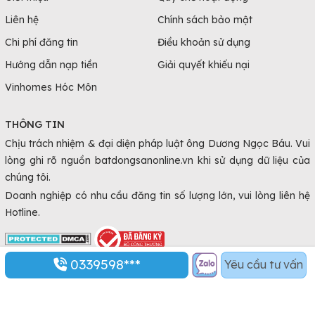
Liên hệ
Chính sách bảo mật
Chi phí đăng tin
Điều khoản sử dụng
Hướng dẫn nạp tiền
Giải quyết khiếu nại
Vinhomes Hóc Môn
THÔNG TIN
Chịu trách nhiệm & đại diện pháp luật ông Dương Ngọc Báu. Vui
lòng ghi rõ nguồn batdongsanonline.vn khi sử dụng dữ liệu của
chúng tôi.
Doanh nghiệp có nhu cầu đăng tin số lượng lớn, vui lòng liên hệ
Hotline.
0339598***
Yêu cầu tư vấn
© Copyright 2010 - 2026 Batdongsanonline.vn.