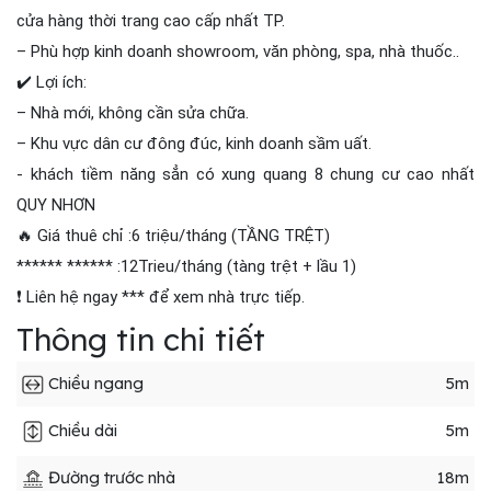
cửa hàng thời trang cao cấp nhất TP.
– Phù hợp kinh doanh showroom, văn phòng, spa, nhà thuốc..
✔️ Lợi ích:
– Nhà mới, không cần sửa chữa.
– Khu vực dân cư đông đúc, kinh doanh sầm uất.
- khách tiềm năng sẳn có xung quang 8 chung cư cao nhất
QUY NHƠN
🔥 Giá thuê chỉ :6 triệu/tháng (TẦNG TRỆT)
****** ****** :12Trieu/tháng (tàng trệt + lầu 1)
❗ Liên hệ ngay *** để xem nhà trực tiếp.
Thông tin chi tiết
Chiều ngang
5m
Chiều dài
5m
Đường trước nhà
18m