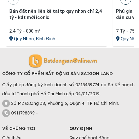
Bán đất nền liền kề tại tp quy nhơn chỉ 2,4
Phú gia royal park quy nhơn gần biển khu
tỷ - kđt mới iconic
dân cư vă
2.4 Tỷ - 800 m²
7 Tỷ - 75 
Quy Nhơn, Bình Định
Quy Nhơn
CÔNG TY CỔ PHẦN BẤT ĐỘNG SẢN SAIGON LAND
Giấy phép đăng ký kinh doanh số 0315459774 do Sở Kế hoạch
đầu tư Thành phố Hồ Chí Minh cấp 04/01/2019.
Số M2 Đường 38, Phường 6, Quận 4, TP Hồ Chí Minh.
0911798899 -
VỀ CHÚNG TÔI
QUY ĐỊNH
Giới thiệu
Quy chế hoạt động