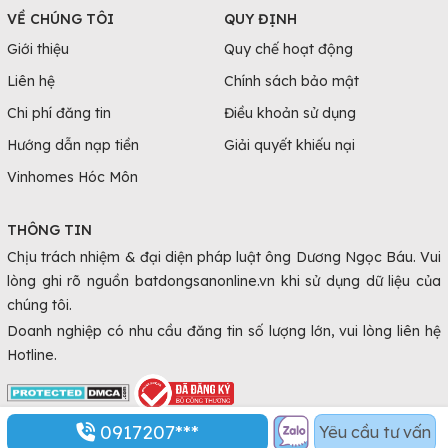
VỀ CHÚNG TÔI
QUY ĐỊNH
Giới thiệu
Quy chế hoạt động
Liên hệ
Chính sách bảo mật
Chi phí đăng tin
Điều khoản sử dụng
Hướng dẫn nạp tiền
Giải quyết khiếu nại
Vinhomes Hóc Môn
THÔNG TIN
Chịu trách nhiệm & đại diện pháp luật ông Dương Ngọc Báu. Vui
lòng ghi rõ nguồn batdongsanonline.vn khi sử dụng dữ liệu của
chúng tôi.
Doanh nghiệp có nhu cầu đăng tin số lượng lớn, vui lòng liên hệ
Hotline.
0917207***
Yêu cầu tư vấn
© Copyright 2010 - 2026 Batdongsanonline.vn.