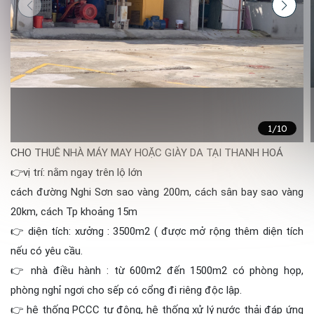
1
/10
CHO THUÊ NHÀ MÁY MAY HOẶC GIÀY DA TẠI THANH HOÁ
👉vị trí: nằm ngay trên lộ lớn
cách đường Nghi Sơn sao vàng 200m, cách sân bay sao vàng
20km, cách Tp khoảng 15m
👉 diện tích: xưởng : 3500m2 ( được mở rộng thêm diện tích
nếu có yêu cầu.
👉 nhà điều hành : từ 600m2 đến 1500m2 có phòng họp,
phòng nghỉ ngơi cho sếp có cổng đi riêng độc lập.
👉 hệ thống PCCC tự động, hệ thống xử lý nước thải đáp ứng