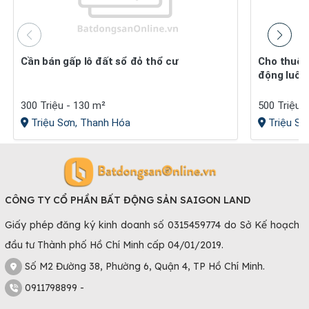
Cần bán gấp lô đất sổ đỏ thổ cư
Cho thuê xưởng may, giầy da vào hoạt
động luôn
300 Triệu - 130 m²
500 Triệu 
Triệu Sơn, Thanh Hóa
Triệu Sơ
CÔNG TY CỔ PHẦN BẤT ĐỘNG SẢN SAIGON LAND
Giấy phép đăng ký kinh doanh số 0315459774 do Sở Kế hoạch
đầu tư Thành phố Hồ Chí Minh cấp 04/01/2019.
Số M2 Đường 38, Phường 6, Quận 4, TP Hồ Chí Minh.
0911798899 -