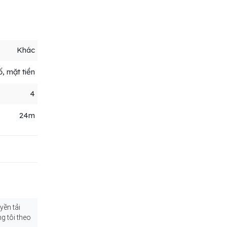
Khác
, mặt tiền
4
24m
yền tải
g tôi theo