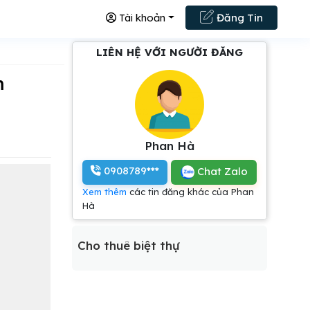
Tài khoản
Đăng Tin
LIÊN HỆ VỚI NGƯỜI ĐĂNG
m
Phan Hà
0908789***
Chat Zalo
Xem thêm
các tin đăng khác của Phan
Hà
Cho thuê biệt thự