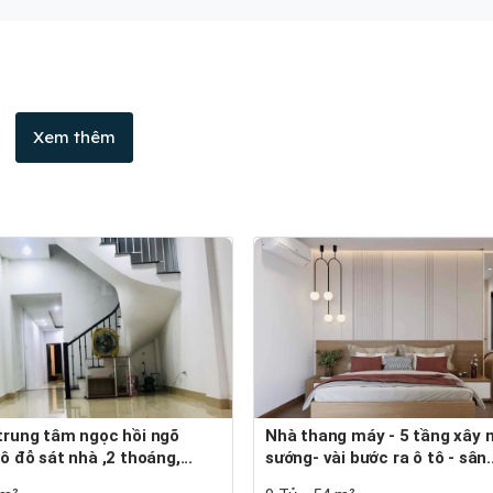
Xem thêm
Nhà thang máy - 5 tầng xây mới- ở
ô đỗ sát nhà ,2 thoáng,...
sướng- vài bước ra ô tô - sân..