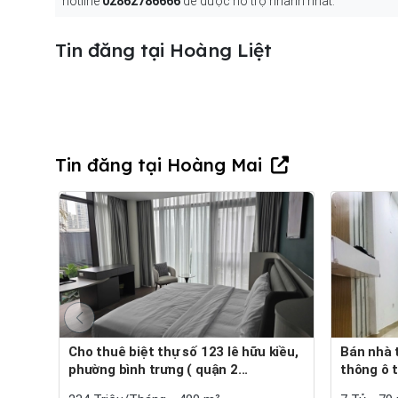
hotline
02862786666
để được hỗ trợ nhanh nhất.
Tin đăng tại Hoàng Liệt
Tin đăng tại Hoàng Mai
Cho thuê biệt thự số 123 lê hữu kiều,
Bán nhà trung tâm ngọc hồi ngõ
phường bình trưng ( quận 2...
thông ô t