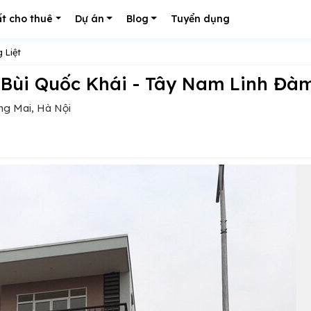
t cho thuê
Dự án
Blog
Tuyển dụng
 Liệt
g Bùi Quốc Khái - Tây Nam Linh Đà
ng Mai, Hà Nội