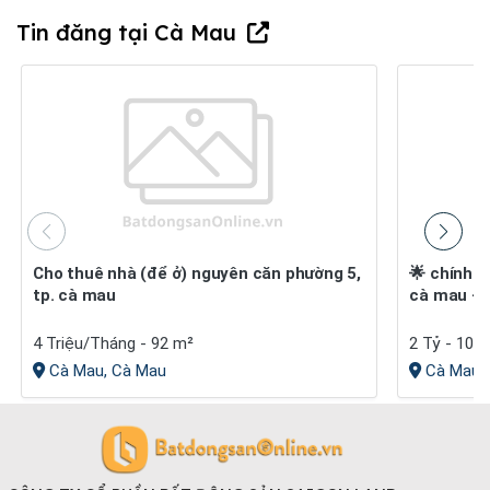
Tin đăng tại Cà Mau
Cho thuê nhà (để ở) nguyên căn phường 5,
🌟 chính chủ cần bán đất nền happy home
tp. cà mau
cà mau – c
4 Triệu/Tháng - 92 m²
2 Tỷ - 100
Cà Mau, Cà Mau
Cà Mau,