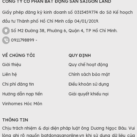
CÔNG TY CỔ PHẦN BẤT ĐỘNG SẢN SAIGON LAND
Giấy phép đăng ký kinh doanh số 0315459774 do Sở Kế hoạch
đầu tư Thành phố Hồ Chí Minh cấp 04/01/2019.
Số M2 Đường 38, Phường 6, Quận 4, TP Hồ Chí Minh.
0911798899 -
VỀ CHÚNG TÔI
QUY ĐỊNH
Giới thiệu
Quy chế hoạt động
Liên hệ
Chính sách bảo mật
Chi phí đăng tin
Điều khoản sử dụng
Hướng dẫn nạp tiền
Giải quyết khiếu nại
Vinhomes Hóc Môn
THÔNG TIN
Chịu trách nhiệm & đại diện pháp luật ông Dương Ngọc Báu. Vui
lòng ghi rõ nguồn batdongsanonline.vn khi sử dụng dữ liệu của