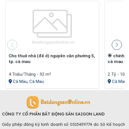
Cho thuê nhà (để ở) nguyên căn phường 5,
🌟 chính chủ cần bán đất nền happy home
tp. cà mau
cà mau – c
4 Triệu/Tháng - 92 m²
2 Tỷ - 100
Cà Mau, Cà Mau
Cà Mau,
CÔNG TY CỔ PHẦN BẤT ĐỘNG SẢN SAIGON LAND
Giấy phép đăng ký kinh doanh số 0315459774 do Sở Kế hoạch