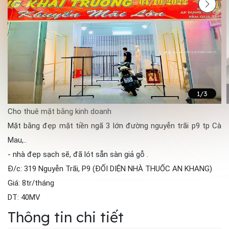
1
/3
Cho thuê mặt bằng kinh doanh
Mặt bằng đẹp mặt tiền ngã 3 lớn đường nguyễn trãi p9 tp Cà
Mau,..
- nhà đẹp sạch sẽ, đã lót sẵn sàn giả gỗ .
Đ/c: 319 Nguyễn Trãi, P9 (ĐỐI DIỆN NHÀ THUỐC AN KHANG)
Giá: 8tr/tháng
DT: 40MV
Thông tin chi tiết