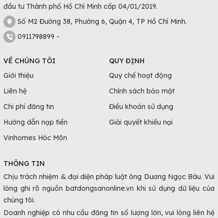
đầu tư Thành phố Hồ Chí Minh cấp 04/01/2019.
Số M2 Đường 38, Phường 6, Quận 4, TP Hồ Chí Minh.
0911798899 -
VỀ CHÚNG TÔI
QUY ĐỊNH
Giới thiệu
Quy chế hoạt động
Liên hệ
Chính sách bảo mật
Chi phí đăng tin
Điều khoản sử dụng
Hướng dẫn nạp tiền
Giải quyết khiếu nại
Vinhomes Hóc Môn
THÔNG TIN
Chịu trách nhiệm & đại diện pháp luật ông Dương Ngọc Báu. Vui
lòng ghi rõ nguồn batdongsanonline.vn khi sử dụng dữ liệu của
chúng tôi.
Doanh nghiệp có nhu cầu đăng tin số lượng lớn, vui lòng liên hệ