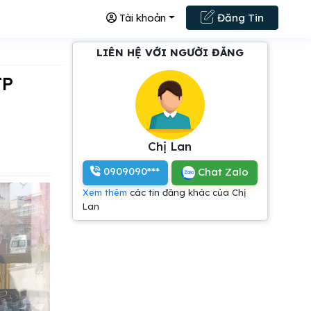
Tài khoản
Đăng Tin
LIÊN HỆ VỚI NGƯỜI ĐĂNG
Chị Lan
0909090***
Chat Zalo
Xem thêm
các tin đăng khác của Chị
Lan