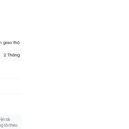
n giao thô
2 Tháng
ền tải
g tôi theo