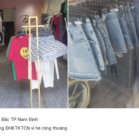
a Bắc TP Nam Định
g ĐHKTKTCN vỉ hè rộng thoáng .