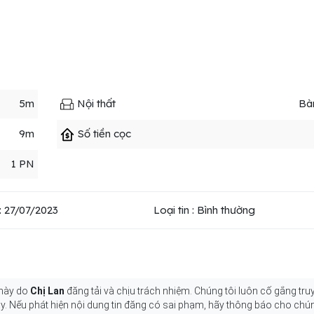
5m
Nội thất
Bà
9m
Số tiền cọc
1 PN
 27/07/2023
Loại tin : Bình thường
 này do
Chị Lan
đăng tải và chịu trách nhiệm. Chúng tôi luôn cố gắng truy
y. Nếu phát hiện nội dung tin đăng có sai phạm, hãy thông báo cho chún