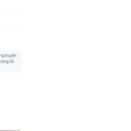
ng truyền
húng tôi