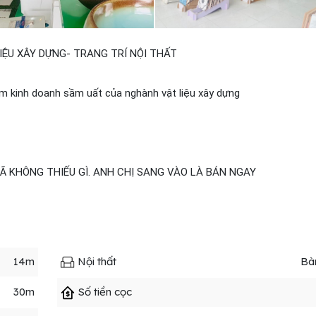
U XÂY DỰNG- TRANG TRÍ NỘI THẤT
âm kinh doanh sầm uất của nghành vật liệu xây dựng
MÃ KHÔNG THIẾU GÌ. ANH CHỊ SANG VÀO LÀ BÁN NGAY
14m
Nội thất
Bà
30m
Số tiền cọc