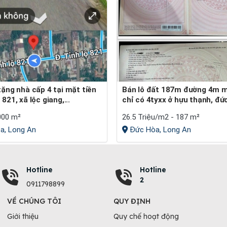
Bán lô đất 187m đường 4m mà giá
821, xã lộc giang,...
chỉ có 4tyxx ở hựu thạnh, đứ
000 m²
26.5 Triệu/m2 - 187 m²
a, Long An
Đức Hòa, Long An
Hotline
Hotline
2
0911798899
VỀ CHÚNG TÔI
QUY ĐỊNH
Giới thiệu
Quy chế hoạt động