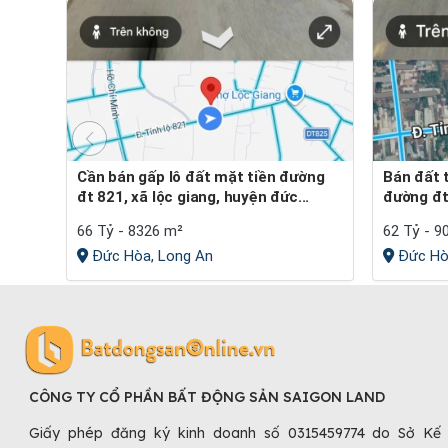
Cần bán gấp lô đất mặt tiền đường
Bán đất tặng nhà cấp 4 tại mặt tiền
đt 821, xã lộc giang, huyện đức...
đường đt 
66 Tỷ - 8326 m²
62 Tỷ - 9
Đức Hòa, Long An
Đức Hò
CÔNG TY CỔ PHẦN BẤT ĐỘNG SẢN SAIGON LAND
Giấy phép đăng ký kinh doanh số 0315459774 do Sở Kế