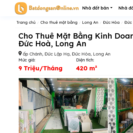
Nhà đất bán
Nhà đấ
Trang chủ
Cho thuê mặt bằng
Long An
Đức Hòa
Đức
Cho Thuê Mặt Bằng Kinh Doanh Tại QL N2; Ấp Chánh, Đức Lập Hạ,
Đức Hoà, Long An
ấp Chánh, Đức Lập Hạ, Đức Hòa, Long An
Mức giá:
Diện tích:
9 Triệu/Tháng
420 m²