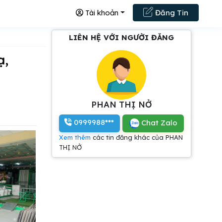
Tài khoản
Đăng Tin
LIÊN HỆ VỚI NGƯỜI ĐĂNG
PHAN THỊ NỞ
0999988***
Chat Zalo
Xem thêm
các tin đăng khác của PHAN
THỊ NỞ