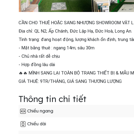
CẦN CHO THUÊ HOẶC SANG NHƯỢNG SHOWROOM VẬT LIỆ
Địa chỉ: QL N2; Ấp Chánh, Đức Lập Hạ, Đức Hoà, Long An.
Tình trạng: đang hoạt động, lượng khách ổn định, trung t
- Mặt bằng thuê : ngang 14m; sâu 30m
- Chủ nhà rất dễ chịu
- Hợp đồng lâu dài
🔥🔥 MÌNH SANG LẠI TOÀN BỘ TRANG THIẾT BỊ & MẪU 
GIÁ THUÊ: 9TR/THÁNG, GIÁ SANG THƯƠNG LƯỢNG
Thông tin chi tiết
Chiều ngang
Chiều dài