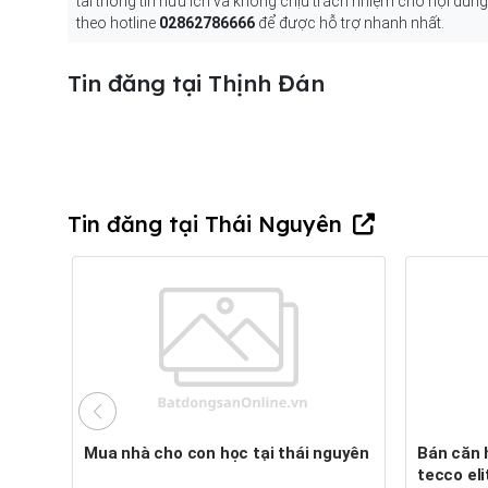
tải thông tin hữu ích và không chịu trách nhiệm cho nội dun
theo hotline
02862786666
để được hỗ trợ nhanh nhất.
Tin đăng tại Thịnh Đán
Tin đăng tại Thái Nguyên
Mua nhà cho con học tại thái nguyên
Bán căn hộ 2 phòng ngủ chung cư
tecco eli