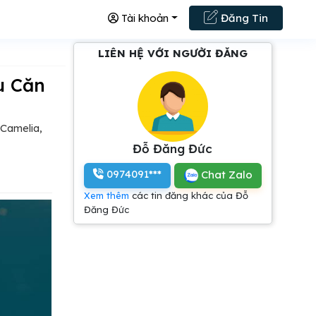
Tài khoản
Đăng Tin
LIÊN HỆ VỚI NGƯỜI ĐĂNG
 Camelia,
Đỗ Đăng Đức
0974091***
Chat Zalo
Xem thêm
các tin đăng khác của Đỗ
Đăng Đức