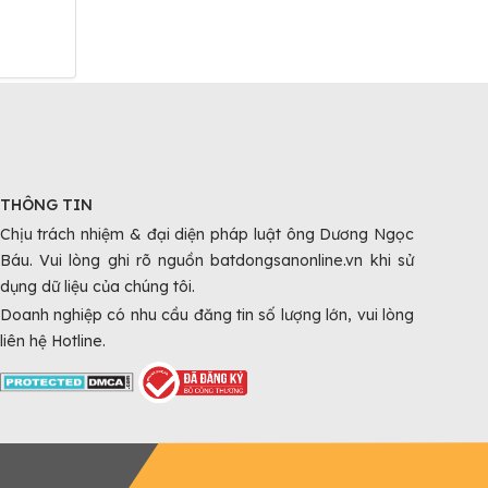
1350 Tỷ - 400 m²
430 Tr
Thái Nguyên, Thái Nguyên
Thái
THÔNG TIN
Chịu trách nhiệm & đại diện pháp luật ông Dương Ngọc
Báu. Vui lòng ghi rõ nguồn batdongsanonline.vn khi sử
dụng dữ liệu của chúng tôi.
Doanh nghiệp có nhu cầu đăng tin số lượng lớn, vui lòng
liên hệ Hotline.