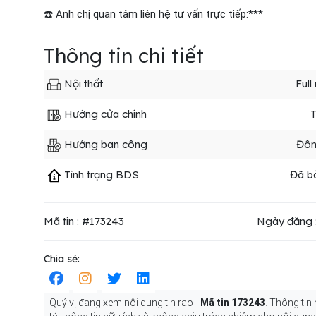
☎️ Anh chị quan tâm liên hệ tư vấn trực tiếp:***
Thông tin chi tiết
Nội thất
Full
Hướng cửa chính
Hướng ban công
Đô
Tình trạng BDS
Đã b
Mã tin : #173243
Ngày đăng 
Chia sẻ:
Quý vị đang xem nội dung tin rao -
Mã tin 173243
. Thông tin