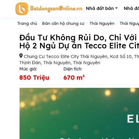
Nhà đất bán
Nhà đấ
Trang chủ
Bán căn hộ chung cư
Thái Nguyên
Thái Ngu
Đầu Tư Không Rủi Do, Chỉ Với Số Vốn Hơn 800 Triệu đồng, Sở Hữu Căn
Hộ 2 Ngủ Dự án Tecco Elite Ci
Chung Cư Tecco Elite City Thái Nguyên, Kcd Số 10, T
Thịnh Đán, Thái Nguyên, Thái Nguyên
Mức giá:
Diện tích:
850 Triệu
670 m²