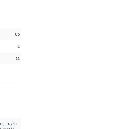
03
E
11
ắng truyền