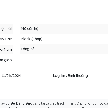
 nội thất
Mã căn hộ
Block (Tháp)
Tây Bắc
Tầng số
ng Nam
àn giao
: 11/06/2024
Loại tin : Bình thường
 này do
Đỗ Đăng Đức
đăng tải và chịu trách nhiệm. Chúng tôi luôn cố g