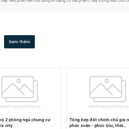
g này. Nếu phát hiện nội dung tin đăng có sai phạm, hãy thông báo cho c
Xem thêm
Tổng hợp đất chính chủ giá rẻ tại
te city
phúc xuân - phúc trìu, thái...