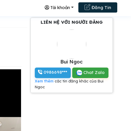
Tài khoản
Đăng Tin
LIÊN HỆ VỚI NGƯỜI ĐĂNG
Bui Ngoc
0986698***
Chat Zalo
Xem thêm
các tin đăng khác của Bui
Ngoc