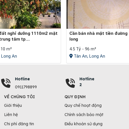
Cần bán nhà mặt tiền đường hồ văn
 trung tâm tp....
long
110 m²
4.5 Tỷ - 96 m²
 Long An
Tân An, Long An
Hotline
Hotline
2
0911798899
VỀ CHÚNG TÔI
QUY ĐỊNH
Giới thiệu
Quy chế hoạt động
Liên hệ
Chính sách bảo mật
Chi phí đăng tin
Điều khoản sử dụng