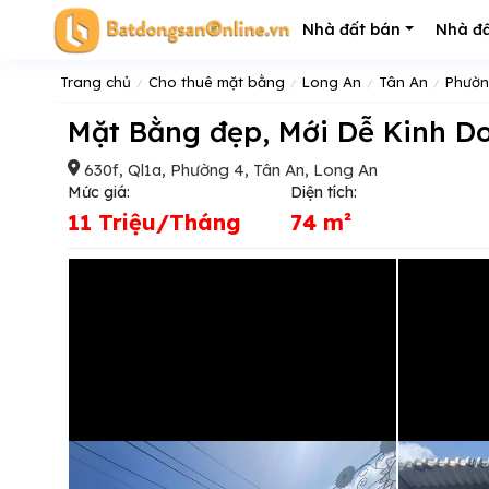
Nhà đất bán
Nhà đấ
Trang chủ
Cho thuê mặt bằng
Long An
Tân An
Phườn
Mặt Bằng đẹp, Mới Dễ Kinh D
630f, Ql1a, Phường 4, Tân An, Long An
Mức giá:
Diện tích:
11 Triệu/Tháng
74 m²