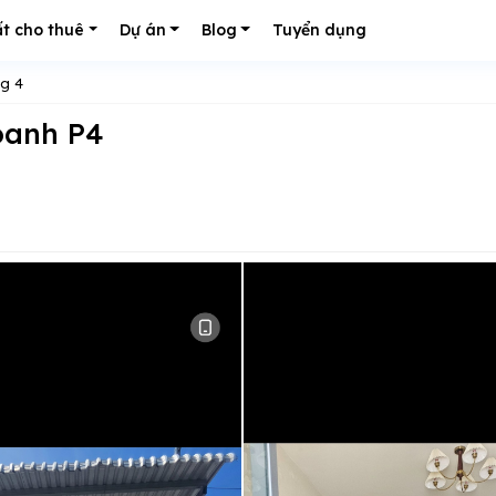
t cho thuê
Dự án
Blog
Tuyển dụng
g 4
oanh P4