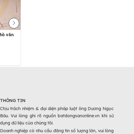
Bán nhà chính chủ - vị trí kinh tế -
🏠 siêu phẩm bán nhà mặt tiền ql1a -
khu vực long an - diện tích...
tân a
2.53 Tỷ - 74 m²
2.3 Tỷ
Tân An, Long An
Tân 
THÔNG TIN
Chịu trách nhiệm & đại diện pháp luật ông Dương Ngọc
Báu. Vui lòng ghi rõ nguồn batdongsanonline.vn khi sử
dụng dữ liệu của chúng tôi.
Doanh nghiệp có nhu cầu đăng tin số lượng lớn, vui lòng