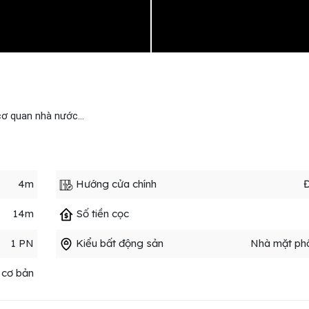
cơ quan nhà nước...
4m
Hướng cửa chính
14m
Số tiền cọc
1 PN
Kiểu bất động sản
Nhà mặt phố
 cơ bản