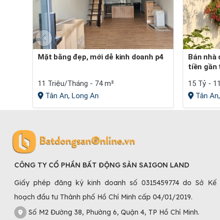
Mặt bằng đẹp, mới dễ kinh doanh p4
Bán nhà đất nghỉ dưỡng 1110m2 mặt
tiền gần
11 Triệu/Tháng - 74 m²
15 Tỷ - 1
Tân An, Long An
Tân An,
CÔNG TY CỔ PHẦN BẤT ĐỘNG SẢN SAIGON LAND
Giấy phép đăng ký kinh doanh số 0315459774 do Sở Kế
hoạch đầu tư Thành phố Hồ Chí Minh cấp 04/01/2019.
Số M2 Đường 38, Phường 6, Quận 4, TP Hồ Chí Minh.