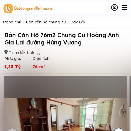
Trang chủ
Bán căn hộ chung cư
Đắk Lắk
Bán Căn Hộ 76m2 Chung Cư Hoàng Anh
Gia Lai đường Hùng Vương
Tỉnh đắk Lắk, , ,
Mức giá:
Diện tích:
1,23 Tỷ
76 m²