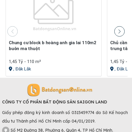
Chung cư block b hoàng anh gia lai 110m2
Chủ cần bán căn hộ hoàng anh gia lai ngay
buôn ma thuột
trung tâm
1,45 Tỷ - 110 m²
1,45 Tỷ - 
, Đắk Lắk
, Đắk Lắ
CÔNG TY CỔ PHẦN BẤT ĐỘNG SẢN SAIGON LAND
Giấy phép đăng ký kinh doanh số 0315459774 do Sở Kế hoạch
đầu tư Thành phố Hồ Chí Minh cấp 04/01/2019.
Số M2 Đường 38, Phường 6, Quận 4, TP Hồ Chí Minh.