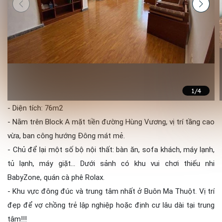
1
/4
- Diện tích: 76m2
- Nằm trên Block A mặt tiền đường Hùng Vương, vị trí tầng cao
vừa, ban công hướng Đông mát mẻ.
- Chủ để lại một số bộ nội thất: bàn ăn, sofa khách, máy lạnh,
tủ lạnh, máy giặt... Dưới sảnh có khu vui chơi thiếu nhi
BabyZone, quán cà phê Rolax.
- Khu vực đông đúc và trung tâm nhất ở Buôn Ma Thuột. Vị trí
đẹp để vợ chồng trẻ lập nghiệp hoặc định cư lâu dài tại trung
tâm!!!