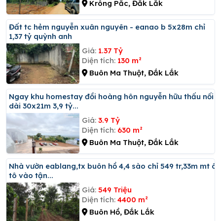
Krông Pắc, Đắk Lắk
đất tc hẻm nguyễn xuân nguyên - eanao b 5x28m chỉ
1,37 tỷ quỳnh anh
Giá:
1.37 Tỷ
Diện tích:
130 m²
Buôn Ma Thuột, Đắk Lắk
Ngay khu homestay đồi hoàng hôn nguyễn hữu thấu nối
dài 30x21m 3,9 tỷ...
Giá:
3.9 Tỷ
Diện tích:
630 m²
Buôn Ma Thuột, Đắk Lắk
Nhà vườn eablang,tx buôn hồ 4,4 sào chỉ 549 tr,33m mt ô
tô vào tận...
Giá:
549 Triệu
Diện tích:
4400 m²
Buôn Hồ, Đắk Lắk