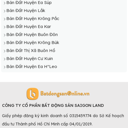
Bán Đất Huyện Ea Súp
Bán Đất Huyện Lắk
Bán Đất Huyện Krông Pắc
Bán Đất Huyện Ea Kar
Bán Đất Huyện Buôn Đôn
Bán Đất Huyện Krông Búk
Tốc độ tăng trưởng giá đất Đắk Lắk tăng nhanh
Bán Đất Thị Xã Buôn Hồ
Những khu vực tại Đắk Lắk có tiềm năng
Bán Đất Huyện Cư Kuin
BĐS lớn
Bán Đất Huyện Ea H"Leo
Tuy có mức tăng trưởng chung về giá bán, nhưng ở các
khu trung tâm hoặc huyện thị có tốc độ phát triển kinh tế
nhanh thì mức giá còn có thể cao hơn. Và nổi bật nhất là
thành phố Buôn Mê Thuột và thị xã Buôn Hồ.
Bất động sản Buôn Mê Thuột: Là nơi có sự phát triển nhất
CÔNG TY CỔ PHẦN BẤT ĐỘNG SẢN SAIGON LAND
tại địa phương này, bên cạnh các dự án nhà phố, chung cư
Giấy phép đăng ký kinh doanh số 0315459774 do Sở Kế hoạch
thì giá đất cũng rất được quan tâm. Những nơi đắt giá
đầu tư Thành phố Hồ Chí Minh cấp 04/01/2019.
nhất phải kể đến mặt tiền đường Hai Bà Trưng, Trần Quý