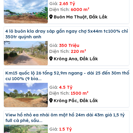
Giá:
2.65 Tỷ
Diện tích:
6000 m²
Buôn Ma Thuột, Đắk Lắk
4 lô buôn kla dray sáp gần ngay chợ 5x44m tc100% chỉ
350tr quỳnh anh
Giá:
350 Triệu
Diện tích:
220 m²
Krông Ana, Đắk Lắk
Km15 quốc lộ 26 tổng 52,9m ngang - dài 25 đến 30m thổ
cư 100% (9 bìa...
Giá:
4.5 Tỷ
Diện tích:
1500 m²
Krông Pắc, Đắk Lắk
View hồ nhỏ ea nhái ôm mặt hồ 24m dài 43m giá 1,5 tỷ
full cà phê, sầu...
Giá:
1.5 Tỷ