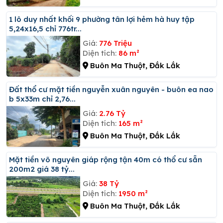
1 lô duy nhất khối 9 phường tân lợi hẻm hà huy tập
5,24x16,5 chỉ 776tr...
Giá:
776 Triệu
Diện tích:
86 m²
Buôn Ma Thuột, Đắk Lắk
đất thổ cư mặt tiền nguyễn xuân nguyên - buôn ea nao
b 5x33m chỉ 2,76...
Giá:
2.76 Tỷ
Diện tích:
165 m²
Buôn Ma Thuột, Đắk Lắk
Mặt tiền võ nguyên giáp rộng tận 40m có thổ cư sẵn
200m2 giá 38 tỷ...
Giá:
38 Tỷ
Diện tích:
1950 m²
Buôn Ma Thuột, Đắk Lắk