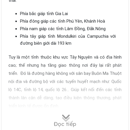
thái.
Phía bắc giáp tỉnh Gia Lai
Phía đông giáp các tỉnh Phú Yên, Khánh Hoà
Phía nam giáp các tỉnh Lâm Đồng, Đắk Nông
Phía tây giáp tỉnh Mondulkiri của Campuchia với
đường biên giới dài 193 km
Tuy là một tỉnh thuộc khu vực Tây Nguyên và có địa hình
cao; thế nhưng hạ tầng giao thông nơi đây lại rất phát
triển. Đó là đường hàng không với sân bay Buôn Ma Thuột
nội địa và đường bộ với các tuyến huyết mạch như: Quốc
lộ 14C, tỉnh lộ 14, quốc lộ 26… Giúp kết nối đến các tỉnh
thành lân cận dễ dàng; tạo điều kiện thông thương, phát
triển kinh tế được ổn định.
Đọc tiếp