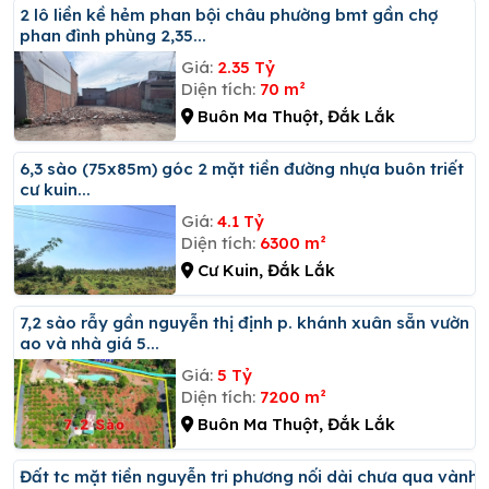
2 lô liền kề hẻm phan bội châu phường bmt gần chợ
phan đình phùng 2,35...
Giá:
2.35 Tỷ
Diện tích:
70 m²
Buôn Ma Thuột, Đắk Lắk
6,3 sào (75x85m) góc 2 mặt tiền đường nhựa buôn triết
cư kuin...
Giá:
4.1 Tỷ
Diện tích:
6300 m²
Cư Kuin, Đắk Lắk
7,2 sào rẫy gần nguyễn thị định p. khánh xuân sẵn vườn
ao và nhà giá 5...
Giá:
5 Tỷ
Diện tích:
7200 m²
Buôn Ma Thuột, Đắk Lắk
đất tc mặt tiền nguyễn tri phương nối dài chưa qua vành