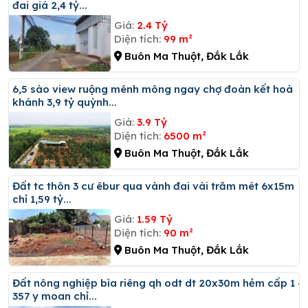
đai giá 2,4 tỷ...
Giá:
2.4 Tỷ
Diện tích:
99 m²
Buôn Ma Thuột, Đắk Lắk
6,5 sào view ruộng mênh mông ngay chợ đoàn kết hoà
khánh 3,9 tỷ quỳnh...
Giá:
3.9 Tỷ
Diện tích:
6500 m²
Buôn Ma Thuột, Đắk Lắk
đất tc thôn 3 cư êbur qua vành đai vài trăm mét 6x15m
chỉ 1,59 tỷ...
Giá:
1.59 Tỷ
Diện tích:
90 m²
Buôn Ma Thuột, Đắk Lắk
đất nông nghiệp bìa riêng qh odt dt 20x30m hẻm cấp 1 -
357 y moan chỉ...