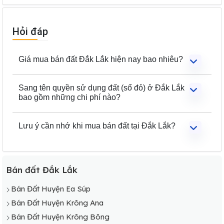
Hỏi đáp
Giá mua bán đất Đắk Lắk hiện nay bao nhiêu?
Sang tên quyền sử dụng đất (sổ đỏ) ở Đắk Lắk
bao gồm những chi phí nào?
Vị trí tỉnh Đắk Lắk
Lưu ý cần nhớ khi mua bán đất tại Đắk Lắk?
Thị trường mua bán nhà đất Đắk Lắk khởi
sắc
Sự xuất hiện của các dự án lớn, kết hợp với giao thông
Bán đất Đắk Lắk
thuận tiện chính là những lợi thế giúp cho
giá đất Đắk Lắk
tăng giá. So với cùng kỳ năm ngoái, giá đất của địa phương
Bán Đất Huyện Ea Súp
này đã tăng 20 – 25%, tập trung chủ yếu ở phân khúc đất
Bán Đất Huyện Krông Ana
nền. Trong khi đó, giá đất thổ cư cũng tăng lên đáng kể
Bán Đất Huyện Krông Bông