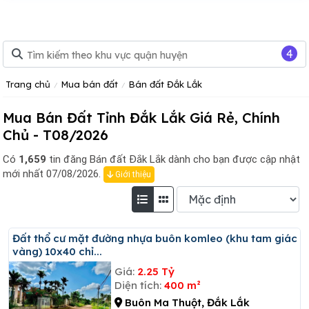
4
Trang chủ
Mua bán đất
Bán đất Đắk Lắk
Mua Bán Đất Tỉnh Đắk Lắk Giá Rẻ, Chính
Chủ - T08/2026
Có
1,659
tin đăng
Bán đất Đắk Lắk dành cho bạn được cập nhật
mới nhất 07/08/2026.
Giới thiệu
đất thổ cư mặt đường nhựa buôn komleo (khu tam giác
vàng) 10x40 chỉ...
Giá:
2.25 Tỷ
Diện tích:
400 m²
Buôn Ma Thuột, Đắk Lắk