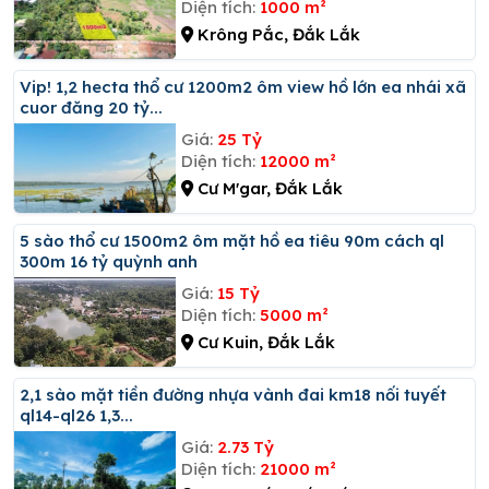
Diện tích:
1000 m²
Krông Pắc, Đắk Lắk
Vip! 1,2 hecta thổ cư 1200m2 ôm view hồ lớn ea nhái xã
cuor đăng 20 tỷ...
Giá:
25 Tỷ
Diện tích:
12000 m²
Cư M'gar, Đắk Lắk
5 sào thổ cư 1500m2 ôm mặt hồ ea tiêu 90m cách ql
300m 16 tỷ quỳnh anh
Giá:
15 Tỷ
Diện tích:
5000 m²
Cư Kuin, Đắk Lắk
2,1 sào mặt tiền đường nhựa vành đai km18 nối tuyết
ql14-ql26 1,3...
Giá:
2.73 Tỷ
Diện tích:
21000 m²