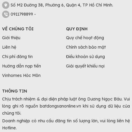
Số M2 Đường 38, Phường 6, Quận 4, TP Hồ Chí Minh.
Cáp với giá bán 60 – 90 triệu đồng/m2. Đất trong các ngõ
0911798899 -
nhỏ sẽ có giá thấp hơn.
Khu vực thị xã Buôn Hồ: Giá đất tại đây sẽ có giá thấp hơn
VỀ CHÚNG TÔI
QUY ĐỊNH
Buôn Mê Thuột nhưng vẫn cao hơn so với mặt bằng
Giới thiệu
Quy chế hoạt động
chung. Giá bán dao động ở mức 30 – 50 triệu đồng/m2.
Liên hệ
Chính sách bảo mật
Nếu cần mua nhà để phục vụ cho mục đích kinh doanh,
cho thuê, hoạt động du lịch… có thể chọn những lô đất
Chi phí đăng tin
Điều khoản sử dụng
gần các thắng cảnh nổi tiếng như: Buôn Đôn, Hồ Lắk, vườn
Hướng dẫn nạp tiền
Giải quyết khiếu nại
quốc gia Chư Yang Sin…
Vinhomes Hóc Môn
Batdongsanonline
là kênh đăng tin mua bán
đất Đắk Lắk
uy tín, đa dạng các tin đăng để quý khách hàng tham khảo.
THÔNG TIN
Đến đây, quý khách sẽ nhanh chóng chọn được một lô đất
Chịu trách nhiệm & đại diện pháp luật ông Dương Ngọc Báu. Vui
phù hợp mà không cần phải mất thời gian đến tận nơi tìm
lòng ghi rõ nguồn batdongsanonline.vn khi sử dụng dữ liệu của
chúng tôi.
hiểu. Hãy trải nghiệm ngay để thấy sự khác biệt.
Doanh nghiệp có nhu cầu đăng tin số lượng lớn, vui lòng liên hệ
Hotline.