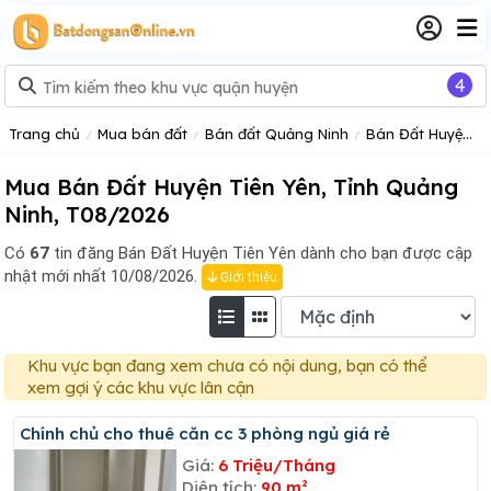
4
Trang chủ
Mua bán đất
Bán đất Quảng Ninh
Bán Đất Huyện Tiên Yên
Mua Bán Đất Huyện Tiên Yên, Tỉnh Quảng
Ninh, T08/2026
Có
67
tin đăng
Bán Đất Huyện Tiên Yên dành cho bạn được cập
nhật mới nhất 10/08/2026.
Giới thiệu
Khu vực bạn đang xem chưa có nội dung, bạn có thể
xem gợi ý các khu vực lân cận
Chính chủ cho thuê căn cc 3 phòng ngủ giá rẻ
Giá:
6 Triệu/Tháng
Diện tích:
90 m²