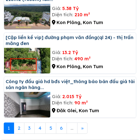
Giá:
5.38 Tỷ
Diện tích:
210 m²
Kon Plông, Kon Tum
[cặp liền kề vip] đường phạm văn đồng(ql 24) - thị trấn
măng đen
Giá:
13.2 Tỷ
Diện tích:
490 m²
Kon Plông, Kon Tum
Công ty đấu giá hd bđs việt_thông báo bán đấu giá tài
sản ngân hàng...
Giá:
2.015 Tỷ
Diện tích:
90 m²
Đăk Glei, Kon Tum
1
2
3
4
5
6
...
»