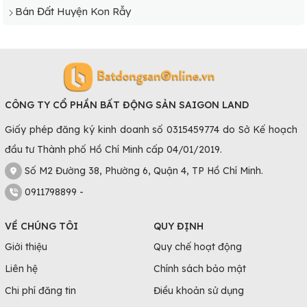
Bán Đất Huyện Kon Rẫy
Kon Tum với lợi thế quỹ đất rộng, giá đất không quá cao
Nhu cầu lưu trú, du lịch, tổ chức sự kiện tại Kon Tum ngày
CÔNG TY CỔ PHẦN BẤT ĐỘNG SẢN SAIGON LAND
càng cao; thế nhưng những công trình quy mô đồng bộ
Giấy phép đăng ký kinh doanh số 0315459774 do Sở Kế hoạch
tương ứng như khách sạn, dự án lớn, khu vui chơi lại khá ít
đầu tư Thành phố Hồ Chí Minh cấp 04/01/2019.
và không thể đáp ứng. Việc mua đất ở các vị trí đẹp,
thuận tiện sẽ giúp bạn có cơ hội đầu tư hiệu quả. Hoặc
Số M2 Đường 38, Phường 6, Quận 4, TP Hồ Chí Minh.
không muốn đầu tư bạn vẫn có thể cho thuê lại hoặc bán
0911798899 -
lướt sóng với giá cao.
Kết luận
VỀ CHÚNG TÔI
QUY ĐỊNH
Giới thiệu
Quy chế hoạt động
Từ những thông tin trên có thể thấy được rằng Kon Tum
Liên hệ
Chính sách bảo mật
đang là điểm sáng về bất động sản khu vực duyên hải
Miền Trung. Chỉ vài năm nữa thôi khi nền kinh tế - du lịch
Chi phí đăng tin
Điều khoản sử dụng
của tỉnh bứt phá hoàn toàn chắc chắn sẽ mang đến cho