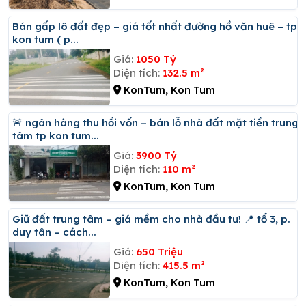
Bán gấp lô đất đẹp – giá tốt nhất đường hồ văn huê – tp
kon tum ( p...
Giá:
1050 Tỷ
Diện tích:
132.5 m²
KonTum, Kon Tum
🚨 ngân hàng thu hồi vốn – bán lỗ nhà đất mặt tiền trung
tâm tp kon tum...
Giá:
3900 Tỷ
Diện tích:
110 m²
KonTum, Kon Tum
Giữ đất trung tâm – giá mềm cho nhà đầu tư! 📍 tổ 3, p.
duy tân – cách...
Giá:
650 Triệu
Diện tích:
415.5 m²
KonTum, Kon Tum