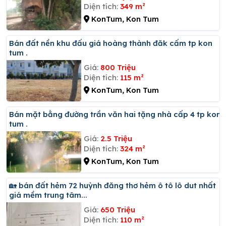
Diện tích:
349 m²
KonTum, Kon Tum
Bán đất nền khu đấu giá hoàng thành đăk cấm tp kon
tum .
Giá:
800 Triệu
Diện tích:
115 m²
KonTum, Kon Tum
Bán mặt bằng đường trần văn hai tặng nhà cấp 4 tp kon
tum .
Giá:
2.5 Triệu
Diện tích:
324 m²
KonTum, Kon Tum
🏡 bán đất hẻm 72 huỳnh đăng thơ hẻm ô tô lô dut nhất
giá mềm trung tâm...
Giá:
650 Triệu
Diện tích:
110 m²