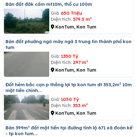
Bán đất đăk cấm mt10m, thổ cư 100m
Giá:
650 Triệu
Diện tích:
379.5 m²
KonTum, Kon Tum
Bán đất phường ngô mây ngã 3 trung tín thành phố kon
tum
Giá:
1350 Tỷ
Diện tích:
297 m²
KonTum, Kon Tum
đất hẻm bắc cạn p thắng lợi tp kon tum dt 353,2m² 10m
mặt tiền chính...
Giá:
1050 Tỷ
Diện tích:
353 m²
KonTum, Kon Tum
Bán 399m² đất mặt tiền tại đường tỉnh lộ 671 xã đoàn kết
- tp kon tum...