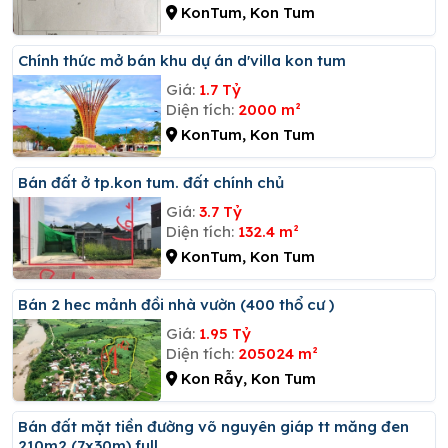
KonTum, Kon Tum
Chính thức mở bán khu dự án d'villa kon tum
Giá:
1.7 Tỷ
Diện tích:
2000 m²
KonTum, Kon Tum
Bán đất ở tp.kon tum. đất chính chủ
Giá:
3.7 Tỷ
Diện tích:
132.4 m²
KonTum, Kon Tum
Bán 2 hec mảnh đồi nhà vườn (400 thổ cư )
Giá:
1.95 Tỷ
Diện tích:
205024 m²
Kon Rẫy, Kon Tum
Bán đất mặt tiền đường võ nguyên giáp tt măng đen
210m2 (7x30m) full...