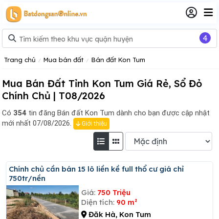
4
Trang chủ
Mua bán đất
Bán đất Kon Tum
Mua Bán Đất Tỉnh Kon Tum Giá Rẻ, Sổ Đỏ
Chính Chủ | T08/2026
Có
354
tin đăng
Bán đất Kon Tum dành cho bạn được cập nhật
mới nhất 07/08/2026.
Giới thiệu
Chính chủ cần bán 15 lô liền kề full thổ cư giá chỉ
750tr/nền
Giá:
750 Triệu
Diện tích:
90 m²
Đăk Hà, Kon Tum