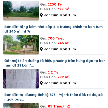
Giá:
1250 Tỷ
Diện tích:
399 m²
KonTum, Kon Tum
Bán đất tặng kèm nhà cấp 4 p trường chinh tp kon tum
dt 246m² mt 7m...
Giá:
700 Triệu
Diện tích:
246 m²
KonTum, Kon Tum
đất mặt tiền đường tô hiệu phường trần hưng đạo tp kon
tum dt 291,6m²...
Giá:
1.2 Tỷ
Diện tích:
292 m²
KonTum, Kon Tum
Bán đất tại đường tỉnh lộ 675 . *vị trí: thôn đăk rơ de, xã
ngok bay...
Giá:
85 Triệu/m2