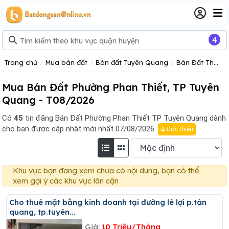
4
Trang chủ
Mua bán đất
Bán đất Tuyên Quang
Bán Đất Thành Phố Tuyên Quang
Mua Bán Đất Phường Phan Thiết, TP Tuyên
Quang - T08/2026
Có
45
tin đăng
Bán Đất Phường Phan Thiết TP Tuyên Quang dành
cho bạn được cập nhật mới nhất 07/08/2026.
Giới thiệu
Khu vực bạn đang xem chưa có nội dung, bạn có thể
xem gợi ý các khu vực lân cận
Cho thuê mặt bằng kinh doanh tại đường lê lợi p.tân
quang, tp.tuyên...
Giá:
10 Triệu/Tháng