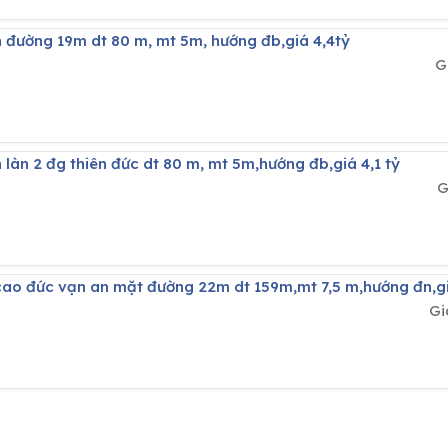
n đường 19m dt 80 m, mt 5m, hướng đb,giá 4,4tỷ
G
 làn 2 đg thiên đức dt 80 m, mt 5m,hướng đb,giá 4,1 tỷ
G
n cao đức vạn an mặt đường 22m dt 159m,mt 7,5 m,hướng đn,gi
Gi