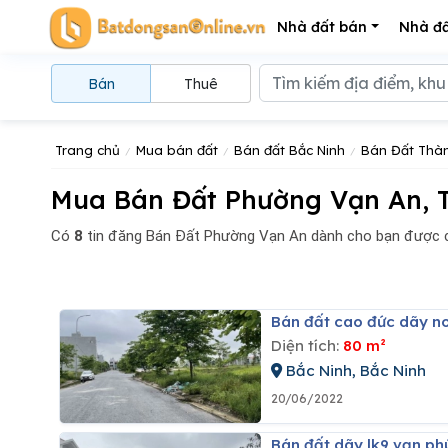
Nhà đất bán
Nhà đấ
Bán
Thuê
Trang chủ
Mua bán đất
Bán đất Bắc Ninh
Bán Đất Thàn
Mua Bán Đất Phường Vạn An, 
Có
8
tin đăng
Bán Đất Phường Vạn An dành cho bạn được c
Bán đất cao đức dãy 
Diện tích:
80 m²
Bắc Ninh, Bắc Ninh
20/06/2022
Bán đất dãy lk9 vạn 