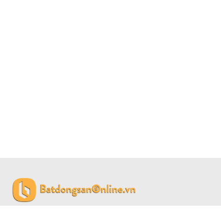
CÔNG TY CỔ PHẦN BẤT ĐỘNG SẢN SAIGON LAND