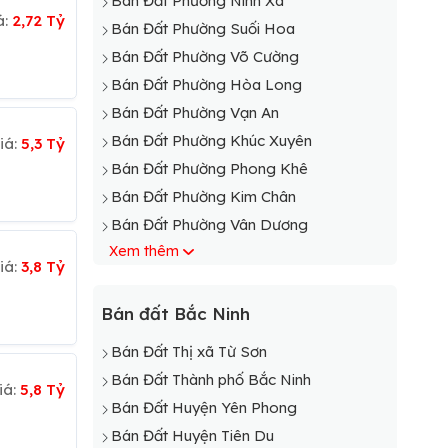
Bán Đất Phường Ninh Xá
á:
2,72 Tỷ
Bán Đất Phường Suối Hoa
Bán Đất Phường Võ Cường
Bán Đất Phường Hòa Long
Bán Đất Phường Vạn An
Bán Đất Phường Khúc Xuyên
iá:
5,3 Tỷ
Bán Đất Phường Phong Khê
Bán Đất Phường Kim Chân
Bán Đất Phường Vân Dương
Xem thêm
Bán Đất Phường Nam Sơn
iá:
3,8 Tỷ
Bán Đất Phường Khắc Niệm
Bán Đất Phường Hạp Lĩnh
Bán đất Bắc Ninh
Bán Đất Thị xã Từ Sơn
Bán Đất Thành phố Bắc Ninh
iá:
5,8 Tỷ
Bán Đất Huyện Yên Phong
Bán Đất Huyện Tiên Du