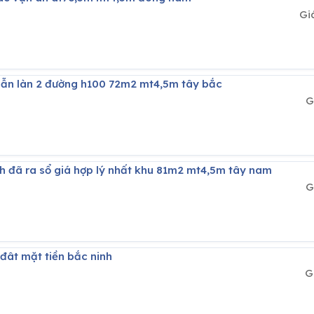
Gi
mẫn làn 2 đường h100 72m2 mt4,5m tây bắc
G
nh đã ra sổ giá hợp lý nhất khu 81m2 mt4,5m tây nam
G
 đât mặt tiền bắc ninh
G