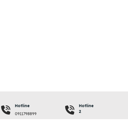
Hotline
Hotline
2
0911798899
VỀ CHÚNG TÔI
QUY ĐỊNH