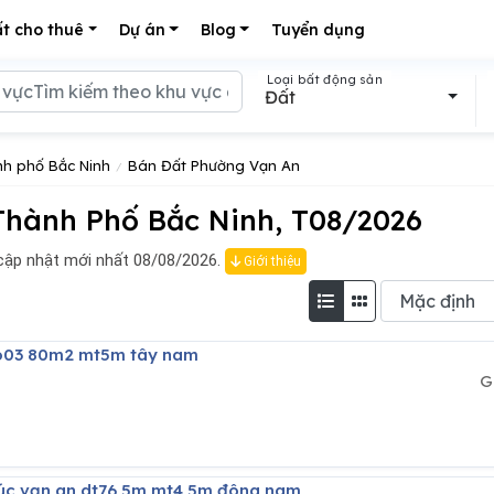
t cho thuê
Dự án
Blog
Tuyển dụng
Loại bất động sản
Đất
h phố Bắc Ninh
Bán Đất Phường Vạn An
Thành Phố Bắc Ninh, T08/2026
ập nhật mới nhất 08/08/2026.
Giới thiệu
no03 80m2 mt5m tây nam
G
phúc vạn an dt76,5m mt4,5m đông nam