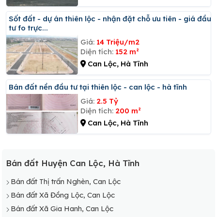
Sốt đất - dự án thiên lộc - nhận đặt chỗ ưu tiên - giá đầu
tư fo trực...
Giá:
14 Triệu/m2
Diện tích:
152 m²
Can Lộc, Hà Tĩnh
Bán đất nền đầu tư tại thiên lộc - can lộc - hà tĩnh
Giá:
2.5 Tỷ
Diện tích:
200 m²
Can Lộc, Hà Tĩnh
Bán đất Huyện Can Lộc, Hà Tĩnh
Bán đất Thị trấn Nghèn, Can Lộc
Bán đất Xã Đồng Lộc, Can Lộc
Bán đất Xã Gia Hanh, Can Lộc