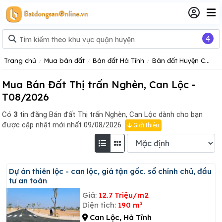
4
Trang chủ
Mua bán đất
Bán đất Hà Tĩnh
Bán đất Huyện Can Lộc, Hà Tĩnh
Mua Bán Đất Thị trấn Nghèn, Can Lộc -
T08/2026
Có
3
tin đăng
Bán đất Thị trấn Nghèn, Can Lộc dành cho bạn
được cập nhật mới nhất 09/08/2026.
Giới thiệu
Dự án thiên lộc - can lộc, giá tận gốc. sổ chính chủ, đầu
tư an toàn
Giá:
12.7 Triệu/m2
Diện tích:
190 m²
Can Lộc, Hà Tĩnh