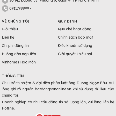
Số M2 Đường 38, Phường 6, Quận 4, TP Hồ Chí Minh.
0911798899 -
VỀ CHÚNG TÔI
QUY ĐỊNH
Giới thiệu
Quy chế hoạt động
Liên hệ
Chính sách bảo mật
Chi phí đăng tin
Điều khoản sử dụng
Hướng dẫn nạp tiền
Giải quyết khiếu nại
Vinhomes Hóc Môn
THÔNG TIN
Chịu trách nhiệm & đại diện pháp luật ông Dương Ngọc Báu. Vui
lòng ghi rõ nguồn batdongsanonline.vn khi sử dụng dữ liệu của
chúng tôi.
Doanh nghiệp có nhu cầu đăng tin số lượng lớn, vui lòng liên hệ
Hotline.