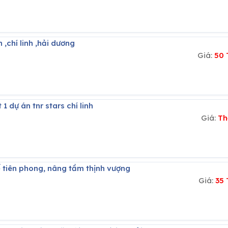
 ,chí linh ,hải dương
Giá:
50 
 1 dự án tnr stars chí linh
Giá:
Th
 thế tiên phong, nâng tầm thịnh vượng
Giá:
35