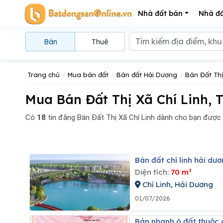
Nhà đất bán
Nhà đấ
Bán
Thuê
Trang chủ
Mua bán đất
Bán đất Hải Dương
Bán Đất Thị
Mua Bán Đất Thị Xã Chí Linh, 
Có
18
tin đăng
Bán Đất Thị Xã Chí Linh dành cho bạn được
Bán đất chí linh hải d
Diện tích:
70 m²
Chí Linh, Hải Dương
01/07/2026
Bán nhanh ô đất thuộc 