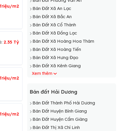
Bán Đất Phường Văn An
 Triệu/m2
Bán Đất Xã An Lạc
Bán Đất Xã Bắc An
Bán Đất Xã Cổ Thành
Bán Đất Xã Đồng Lạc
Bán Đất Xã Hoàng Hoa Thám
á:
2.35 Tỷ
Bán Đất Xã Hoàng Tiến
Bán Đất Xã Hưng Đạo
Bán Đất Xã Kênh Giang
Xem thêm
Bán Đất Xã Lê Lợi
Triệu/m2
Bán Đất Xã Nhân Huệ
Bán Đất Xã Tân Dân
Bán đất Hải Dương
Bán Đất Xã Văn Đức
Bán Đất Thành Phố Hải Dương
Bán Đất Huyện Bình Giang
Triệu/m2
Bán Đất Huyện Cẩm Giàng
Bán Đất Thị Xã Chí Linh