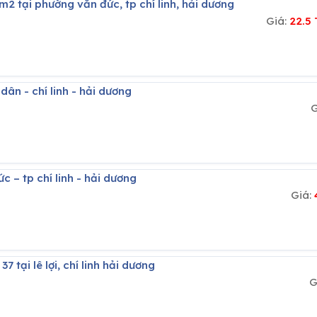
m2 tại phường văn đức, tp chí linh, hải dương
Giá:
22.5
 dân - chí linh - hải dương
G
c – tp chí linh - hải dương
Giá:
37 tại lê lợi, chí linh hải dương
G