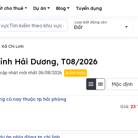
t cho thuê
Dự án
Blog
Tuyển dụng
Loại bất động sản
Đất
 Xã Chí Linh
Tỉnh Hải Dương, T08/2026
 cập nhật mới nhất 06/08/2026.
Giới thiệu
ương cũ nay thuộc tp hải phòng
Giá:
23
dự án phía đông tp chí linh