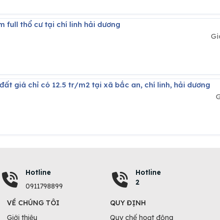
 full thổ cư tại chí linh hải dương
Gi
t giá chỉ có 12.5 tr/m2 tại xã bắc an, chí linh, hải dương
G
Hotline
Hotline
2
0911798899
VỀ CHÚNG TÔI
QUY ĐỊNH
Giới thiệu
Quy chế hoạt động