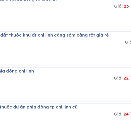
Giá:
23
đất thuôc khu đt chí linh càng sớm càng tốt giá rẻ
Gi
ía đông chí linh
Giá:
22 
huộc dự án phía đông tp chí linh cũ
Giá:
24 