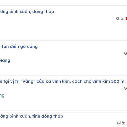
hường bình xuân, đồng tháp
Giá:
ển tân điền gò công
G
Giang
ớn tại vị trí "vàng" của xã vĩnh kim, cách chợ vĩnh kim 500 m.
G
ng
ường bình xuân, tỉnh đồng tháp
Giá: