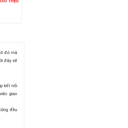
550 Triệu
Nhờ đó mà
ới đây sẽ
p kết nối
việc giao
 cũng đều