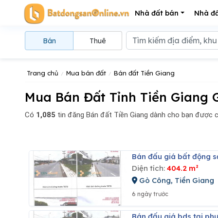
Nhà đất bán
Nhà đấ
Bán
Thuê
Trang chủ
Mua bán đất
Bán đất Tiền Giang
Mua Bán Đất Tỉnh Tiền Giang G
Có
1,085
tin đăng
Bán đất Tiền Giang dành cho bạn được c
Bán đấu giá bất động s
Diện tích:
404.2 m²
Gò Công, Tiền Giang
6 ngày trước
Bán đấu giá bds tại ph