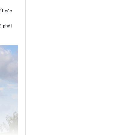
ết các
à phát