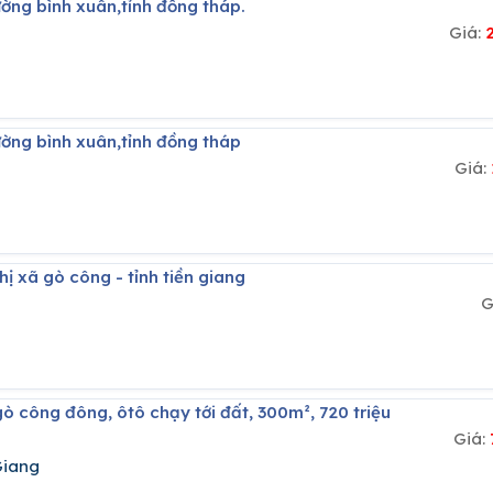
ường bình xuân,tỉnh đồng tháp.
Giá:
ường bình xuân,tỉnh đồng tháp
Giá:
thị xã gò công - tỉnh tiền giang
G
gò công đông, ôtô chạy tới đất, 300m², 720 triệu
Giá:
Giang