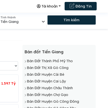
Tài khoản
Đăng Tin
Tỉnh thành
Tìm kiếm
Tiền Giang
Bán đất Tiền Giang
Bán Đất Thành Phố Mỹ Tho
Bán Đất Thị Xã Gò Công
Bán Đất Huyện Cái Bè
Bán Đất Huyện Cai Lậy
:
1.597 Tỷ
Bán Đất Huyện Châu Thành
Bán Đất Huyện Chợ Gạo
Bán Đất Huyện Gò Công Đông