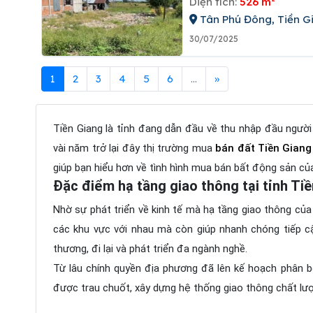
Diện tích:
526 m²
Tân Phú Đông, Tiền G
30/07/2025
1
2
3
4
5
6
...
»
Tiền Giang là tỉnh đang dẫn đầu về thu nhập đầu người
vài năm trở lại đây thị trường mua
bán đất Tiền Giang
giúp bạn hiểu hơn về tình hình mua bán bất động sản của
Đặc điểm hạ tầng giao thông tại tỉnh Ti
Nhờ sự phát triển về kinh tế mà hạ tầng giao thông của
các khu vực với nhau mà còn giúp nhanh chóng tiếp cậ
thương, đi lại và phát triển đa ngành nghề.
Từ lâu chính quyền địa phương đã lên kế hoạch phân b
được trau chuốt, xây dựng hệ thống giao thông chất lư