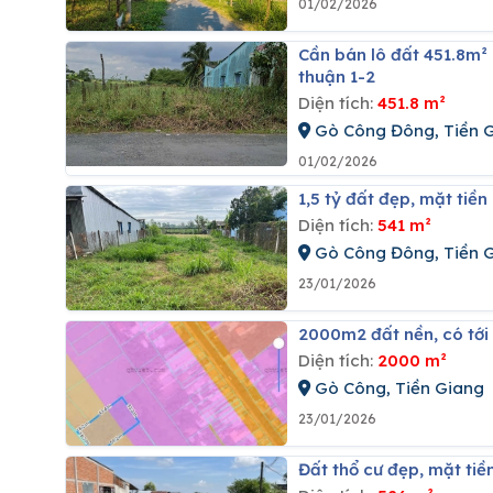
01/02/2026
Cần bán lô đất 451.8m² mặt tiền đường nhựa hl 02 kiểng phước, gò công đông gần kcn gia
thuận 1-2
Diện tích:
451.8 m²
Gò Công Đông, Tiền 
01/02/2026
1,5 tỷ đất đẹp, mặt ti
Diện tích:
541 m²
Gò Công Đông, Tiền 
23/01/2026
2000m2 đất nền, có tới 
Diện tích:
2000 m²
Gò Công, Tiền Giang
23/01/2026
đất thổ cư đẹp, mặt ti