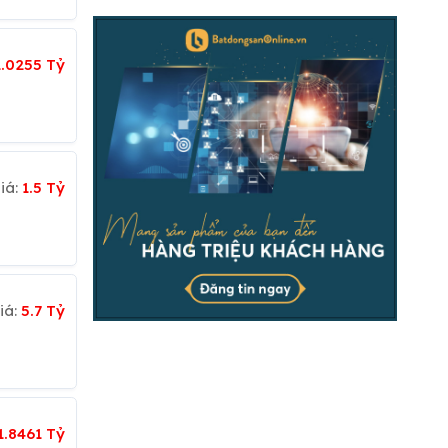
1.0255 Tỷ
iá:
1.5 Tỷ
iá:
5.7 Tỷ
1.8461 Tỷ