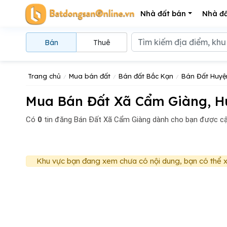
Nhà đất bán
Nhà đấ
Bán
Thuê
Trang chủ
Mua bán đất
Bán đất Bắc Kạn
Bán Đất Huyệ
Mua Bán Đất Xã Cẩm Giàng, H
Có
0
tin đăng
Bán Đất Xã Cẩm Giàng dành cho bạn được cậ
Khu vực bạn đang xem chưa có nội dung, bạn có thể x