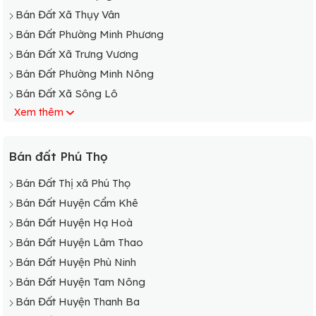
Bán Đất Xã Thụy Vân
Bán Đất Phường Minh Phương
Bán Đất Xã Trưng Vương
Bán Đất Phường Minh Nông
Bán Đất Xã Sông Lô
Xem thêm
Bán Đất Xã Kim Đức
Bán Đất Xã Hùng Lô
Bán Đất Xã Hy Cương
Bán đất Phú Thọ
Bán Đất Xã Chu Hóa
Bán Đất Thị xã Phú Thọ
Bán Đất Xã Thanh Đình
Bán Đất Huyện Cẩm Khê
Bán đât Phường Bạch Hạc
Bán Đất Huyện Hạ Hoà
Bán Đất Huyện Lâm Thao
Bán Đất Huyện Phù Ninh
Bán Đất Huyện Tam Nông
Bán Đất Huyện Thanh Ba