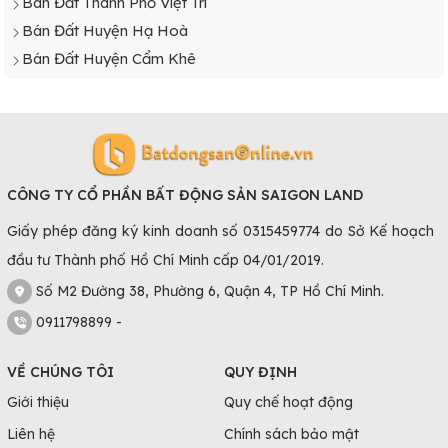
Bán Đất Thành Phố Việt Trì
Bán Đất Huyện Hạ Hoà
Bán Đất Huyện Cẩm Khê
CÔNG TY CỔ PHẦN BẤT ĐỘNG SẢN SAIGON LAND
Giấy phép đăng ký kinh doanh số 0315459774 do Sở Kế hoạch
đầu tư Thành phố Hồ Chí Minh cấp 04/01/2019.
Số M2 Đường 38, Phường 6, Quận 4, TP Hồ Chí Minh.
0911798899 -
VỀ CHÚNG TÔI
QUY ĐỊNH
Giới thiệu
Quy chế hoạt động
Liên hệ
Chính sách bảo mật