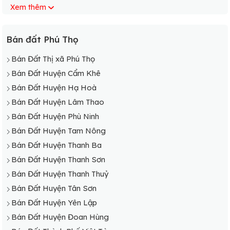
Xem thêm
Bán Đất Xã Vô Tranh
Bán Đất Xã Văn Lang
Bán Đất Xã Minh Côi
Bán đất Phú Thọ
Bán Đất Xã Vĩnh Chân
Bán Đất Thị xã Phú Thọ
Bán Đất Huyện Cẩm Khê
Bán Đất Huyện Hạ Hoà
Bán Đất Huyện Lâm Thao
Bán Đất Huyện Phù Ninh
Bán Đất Huyện Tam Nông
Bán Đất Huyện Thanh Ba
Bán Đất Huyện Thanh Sơn
Bán Đất Huyện Thanh Thuỷ
Bán Đất Huyện Tân Sơn
Bán Đất Huyện Yên Lập
Bán Đất Huyện Đoan Hùng