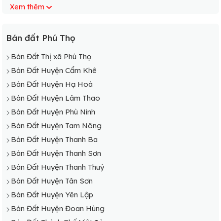
Xem thêm
Bán Đất Xã Tân Lập
Bán Đất Xã Yên Lãng
Bán Đất Xã Yên Lương
Bán đất Phú Thọ
Bán Đất Xã Thượng Cửu
Bán Đất Thị xã Phú Thọ
Bán Đất Xã Lương Nha
Bán Đất Huyện Cẩm Khê
Bán Đất Xã Yên Sơn
Bán Đất Huyện Hạ Hoà
Bán Đất Xã Tinh Nhuệ
Bán Đất Huyện Lâm Thao
Bán Đất Huyện Phù Ninh
Bán Đất Huyện Tam Nông
Bán Đất Huyện Thanh Ba
Bán Đất Huyện Thanh Sơn
Bán Đất Huyện Thanh Thuỷ
Bán Đất Huyện Tân Sơn
Bán Đất Huyện Yên Lập
Bán Đất Huyện Đoan Hùng