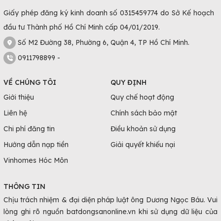
Giấy phép đăng ký kinh doanh số 0315459774 do Sở Kế hoạch
đầu tư Thành phố Hồ Chí Minh cấp 04/01/2019.
Số M2 Đường 38, Phường 6, Quận 4, TP Hồ Chí Minh.
0911798899 -
VỀ CHÚNG TÔI
QUY ĐỊNH
Giới thiệu
Quy chế hoạt động
Liên hệ
Chính sách bảo mật
Chi phí đăng tin
Điều khoản sử dụng
Hướng dẫn nạp tiền
Giải quyết khiếu nại
Vinhomes Hóc Môn
THÔNG TIN
Chịu trách nhiệm & đại diện pháp luật ông Dương Ngọc Báu. Vui
lòng ghi rõ nguồn batdongsanonline.vn khi sử dụng dữ liệu của